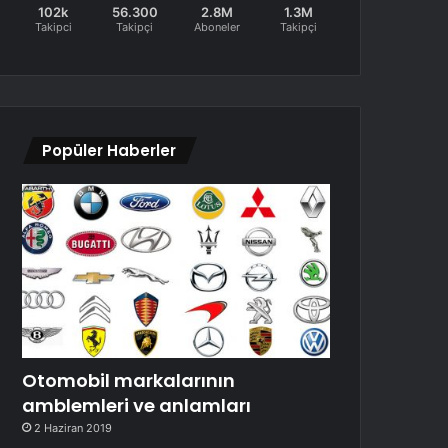
102k
56.300
2.8M
1.3M
Takipci
Takipçi
Aboneler
Takipçi
Popüler Haberler
Otomobil markalarının
amblemleri ve anlamları
2 Haziran 2019