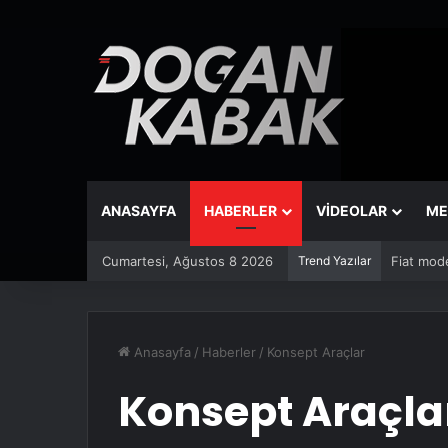
ANASAYFA
HABERLER
VİDEOLAR
ME
Cumartesi, Ağustos 8 2026
Trend Yazılar
Fiat mode
Anasayfa
/
Haberler
/
Konsept Araçlar
Konsept Araçla