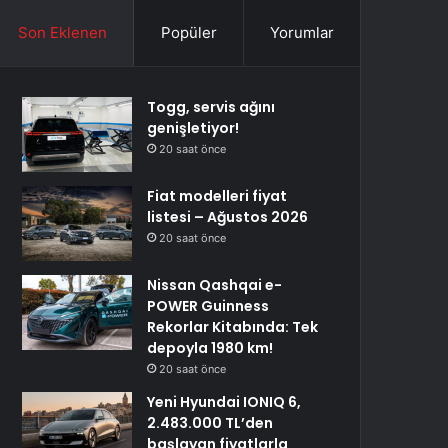
Son Eklenen
Popüler
Yorumlar
Togg, servis ağını
genişletiyor!
20 saat önce
Fiat modelleri fiyat
listesi – Ağustos 2026
20 saat önce
Nissan Qashqai e-
POWER Guinness
Rekorlar Kitabında: Tek
depoyla 1980 km!
20 saat önce
Yeni Hyundai IONIQ 6,
2.483.000 TL’den
başlayan fiyatlarla