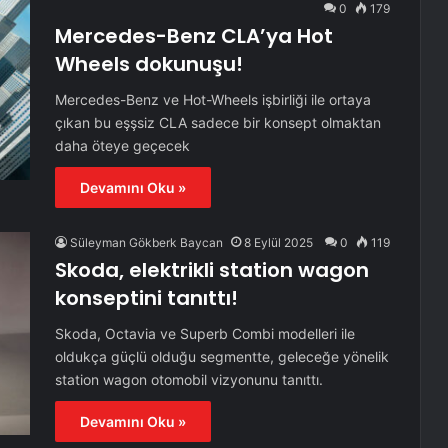
0
179
Mercedes-Benz CLA’ya Hot
Wheels dokunuşu!
Mercedes-Benz ve Hot-Wheels işbirliği ile ortaya
çıkan bu eşşsiz CLA sadece bir konsept olmaktan
daha öteye geçecek
Devamını Oku »
Süleyman Gökberk Baycan
8 Eylül 2025
0
119
Skoda, elektrikli station wagon
konseptini tanıttı!
Skoda, Octavia ve Superb Combi modelleri ile
oldukça güçlü olduğu segmentte, geleceğe yönelik
station wagon otomobil vizyonunu tanıttı.
Devamını Oku »