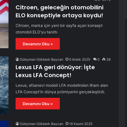
Citroen, geleceğin otomobilini
ELO konseptiyle ortaya koydu!
Citroen, marka için yeni bir sayfa açan konsept
otomobil ELO'yu tanıttı
Devamını Oku »
Süleyman Gökberk Baycan
6 Aralık 2025
0
38
Lexus LFA geri dönüyor: İşte
Lexus LFA Concept!
Lexus, efsanevi modeli LFA modelinden ilham alan
LFA Concept’in dünya prömiyerini gerçekleştirdi.
Devamını Oku »
Süleyman Gökberk Baycan
16 Kasım 2025