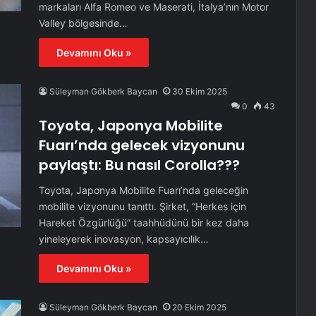
markaları Alfa Romeo ve Maserati, İtalya’nın Motor
Valley bölgesinde…
Devamını Oku »
Süleyman Gökberk Baycan
30 Ekim 2025
0
43
Toyota, Japonya Mobilite
Fuarı’nda gelecek vizyonunu
paylaştı: Bu nasıl Corolla???
Toyota, Japonya Mobilite Fuarı’nda geleceğin
mobilite vizyonunu tanıttı. Şirket, “Herkes için
Hareket Özgürlüğü” taahhüdünü bir kez daha
yineleyerek inovasyon, kapsayıcılık…
Devamını Oku »
Süleyman Gökberk Baycan
20 Ekim 2025