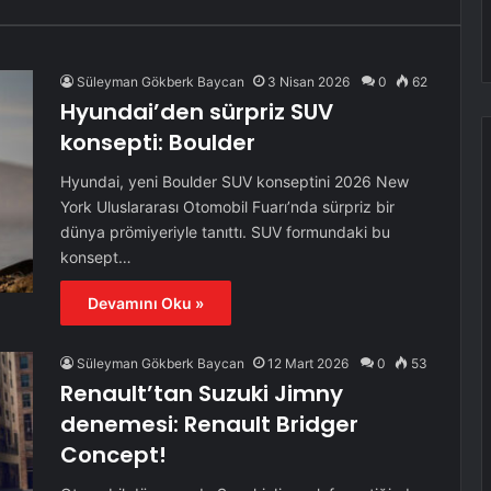
Süleyman Gökberk Baycan
3 Nisan 2026
0
62
Hyundai’den sürpriz SUV
konsepti: Boulder
Hyundai, yeni Boulder SUV konseptini 2026 New
York Uluslararası Otomobil Fuarı’nda sürpriz bir
dünya prömiyeriyle tanıttı. SUV formundaki bu
konsept…
Devamını Oku »
Süleyman Gökberk Baycan
12 Mart 2026
0
53
Renault’tan Suzuki Jimny
denemesi: Renault Bridger
Concept!