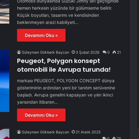
Otomobil dünyasında Suzuki Jimny lafı geçtiğinde
hemen herkesin yüzünde bir gülümseme belirir.
Küçük boyutları, tasarımı ve kendisinden
beklenmeyen arazi kabiliyeti…
Devamını Oku »
Süleyman Gökberk Baycan
3 Şubat 2026
0
21
Peugeot, Polygon konsept
otomobili ile Avrupa turunda!
markası PEUGEOT, POLYGON CONCEPT dünya
gösteriminin ardından yeni bir tanıtım serüvenine
başladı. Avrupa genelini kapsayan ve yılın ikinci
yarısından itibaren…
Devamını Oku »
Süleyman Gökberk Baycan
21 Aralık 2025
0
75