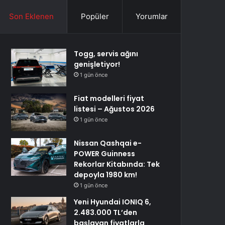
Son Eklenen
Popüler
Yorumlar
Togg, servis ağını
genişletiyor!
1 gün önce
Fiat modelleri fiyat
listesi – Ağustos 2026
1 gün önce
Nissan Qashqai e-
POWER Guinness
Rekorlar Kitabında: Tek
depoyla 1980 km!
1 gün önce
Yeni Hyundai IONIQ 6,
2.483.000 TL’den
başlayan fiyatlarla