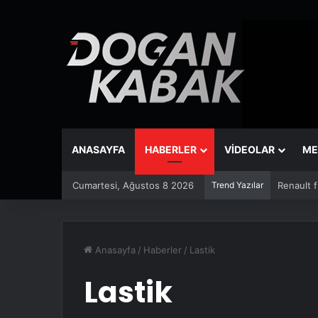
ANASAYFA
HABERLER
VİDEOLAR
ME
Cumartesi, Ağustos 8 2026
Trend Yazılar
Toyota ü
Anasayfa
/
Haberler
/
Lastik
Lastik