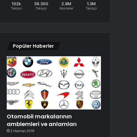
102k
56.300
2.8M
1.3M
Takipci
Takipçi
Aboneler
Takipçi
Popüler Haberler
Otomobil markalarının
amblemleri ve anlamları
2 Haziran 2019