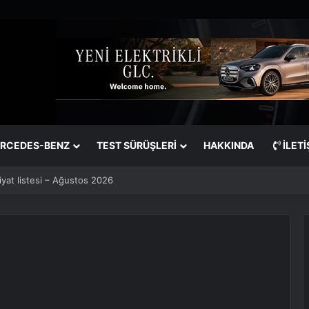
RCEDES-BENZ
TEST SÜRÜŞLERİ
HAKKINDA
İLETI
st üste 7. kez dünyanın en çok satan araba markası oldu!