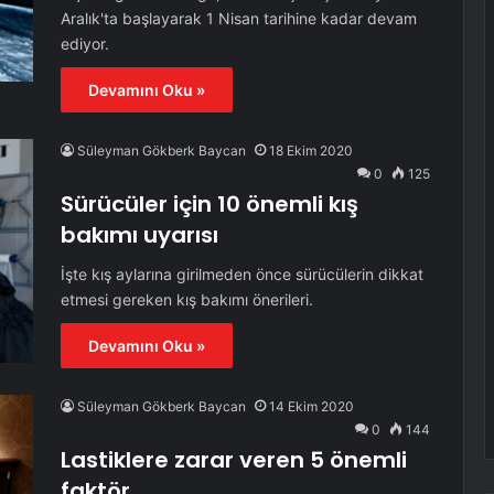
Aralık'ta başlayarak 1 Nisan tarihine kadar devam
ediyor.
Devamını Oku »
Süleyman Gökberk Baycan
18 Ekim 2020
0
125
Sürücüler için 10 önemli kış
bakımı uyarısı
İşte kış aylarına girilmeden önce sürücülerin dikkat
etmesi gereken kış bakımı önerileri.
Devamını Oku »
Süleyman Gökberk Baycan
14 Ekim 2020
0
144
Lastiklere zarar veren 5 önemli
faktör