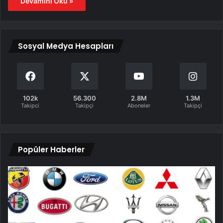
Devamını Oku »
Sosyal Medya Hesapları
102k
56.300
2.8M
1.3M
Takipci
Takipçi
Aboneler
Takipçi
Popüler Haberler