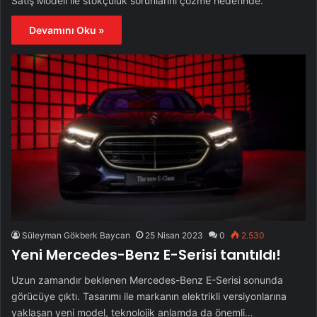
Satış Modeli ile stokçuluk sorunlarını çözme hedefinde.
Devamını Oku »
Süleyman Gökberk Baycan
25 Nisan 2023
0
2.530
Yeni Mercedes-Benz E-Serisi tanıtıldı!
Uzun zamandır beklenen Mercedes-Benz E-Serisi sonunda
görücüye çıktı. Tasarımı ile markanın elektrikli versiyonlarına
yaklaşan yeni model, teknolojik anlamda da önemli…