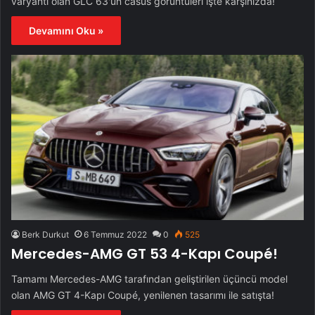
varyantı olan GLC 63'ün casus görüntüleri işte karşınızda!
Devamını Oku »
Berk Durkut
6 Temmuz 2022
0
525
Mercedes-AMG GT 53 4-Kapı Coupé!
Tamamı Mercedes-AMG tarafından geliştirilen üçüncü model
olan AMG GT 4-Kapı Coupé, yenilenen tasarımı ile satışta!