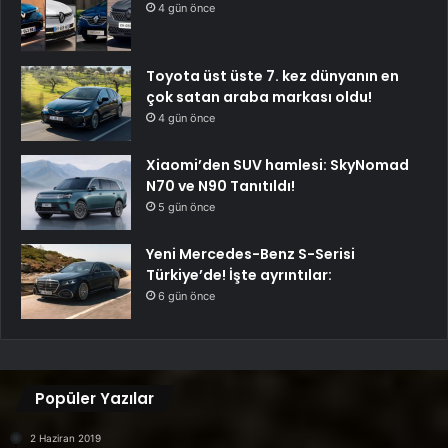
4 gün önce
Toyota üst üste 7. kez dünyanın en
çok satan araba markası oldu!
4 gün önce
Xiaomi’den SUV hamlesi: SkyNomad
N70 ve N90 Tanıtıldı!
5 gün önce
Yeni Mercedes-Benz S-Serisi
Türkiye’de! İşte ayrıntılar:
6 gün önce
Popüler Yazılar
2 Haziran 2019