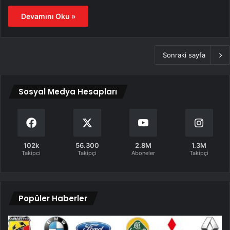
Devamını Oku »
Sonraki sayfa
Sosyal Medya Hesapları
102k
56.300
2.8M
1.3M
Takipci
Takipçi
Aboneler
Takipçi
Popüler Haberler