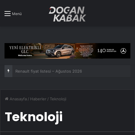
Menü
Toyota üst üste 7. kez dünyanın en çok satan araba markası oldu!
Anasayfa
/
Haberler
/
Teknoloji
Teknoloji