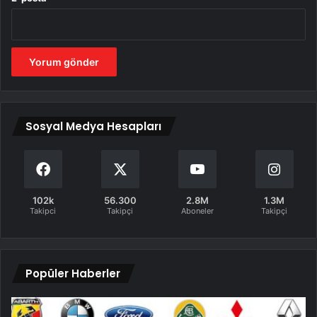
Sosyal Medya Hesapları
102k
56.300
2.8M
1.3M
Takipci
Takipçi
Aboneler
Takipçi
Popüler Haberler