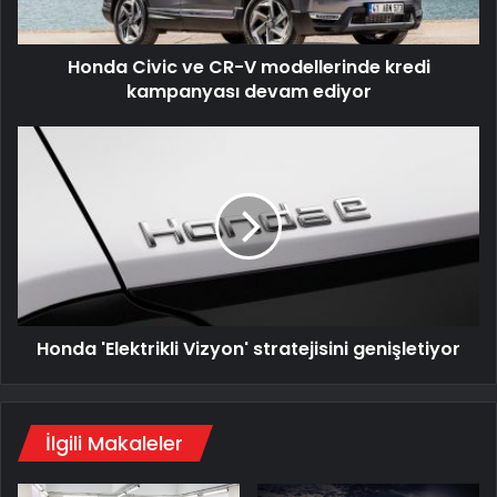
kampanyası
devam
Honda Civic ve CR-V modellerinde kredi
ediyor
kampanyası devam ediyor
Honda
'Elektrikli
Vizyon'
stratejisini
genişletiyor
Honda 'Elektrikli Vizyon' stratejisini genişletiyor
İlgili Makaleler