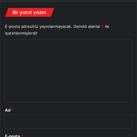
Bir yanıt yazın
E-posta adresiniz yayınlanmayacak.
Gerekli alanlar
*
ile
işaretlenmişlerdir
Y
o
r
u
m
*
Ad
*
E-posta
*