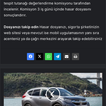
tespit tutanağı değerlendirme komisyonu tarafından
incelenir. Komisyon 3 iş günü içinde hasar dosyasını
sonuçlandırır.
Dosyanızı takip edin
Hasar dosyanızı, sigorta şirketinizin
web sitesi veya mevcut ise mobil uygulamasının yanı sıra
acenteniz ya da çağrı merkezini arayarak takip edebilirsiniz
Honda
Civic
ve
CR-
V
modellerinde
kredi