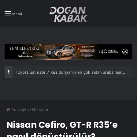
Menü
Xiaomi’den SUV hamlesi: SkyNomad N70 ve N90 Tanıtıldı!
Anasayfa
/
Haberler
Nissan Cefiro, GT-R R35’e
nasıl dönüştürülür?