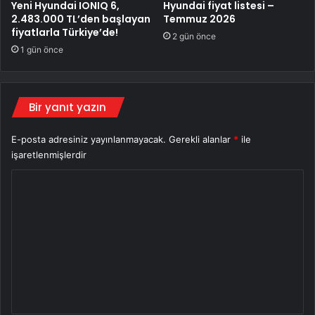
Yeni Hyundai IONIQ 6,
Hyundai fiyat listesi –
2.483.000 TL’den başlayan
Temmuz 2026
fiyatlarla Türkiye’de!
2 gün önce
1 gün önce
Bir yanıt yazın
E-posta adresiniz yayınlanmayacak.
Gerekli alanlar
*
ile
işaretlenmişlerdir
Y
o
r
u
m
*