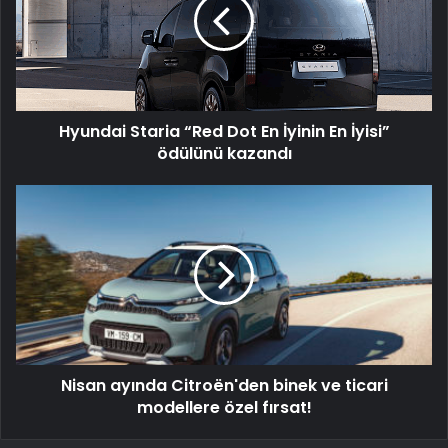
Dot
En
İyinin
En
İyisi”
ödülünü
Hyundai Staria “Red Dot En İyinin En İyisi”
kazandı
ödülünü kazandı
Nisan
ayında
Citroën'den
binek
ve
ticari
modellere
özel
fırsat!
Nisan ayında Citroën'den binek ve ticari
modellere özel fırsat!