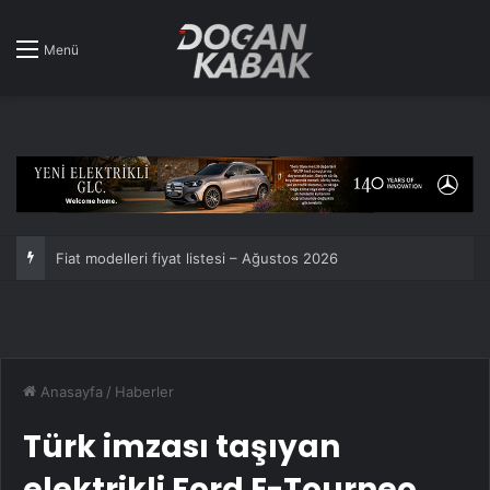
Menü
Nissan Qashqai e-POWER Guinness Rekorlar Kitabında: Tek depoyla 1980 km!
Anasayfa
/
Haberler
Türk imzası taşıyan
elektrikli Ford E-Tourneo