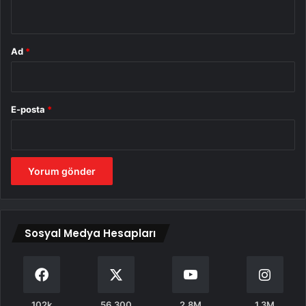
*
Ad
*
E-posta
*
Sosyal Medya Hesapları
102k
56.300
2.8M
1.3M