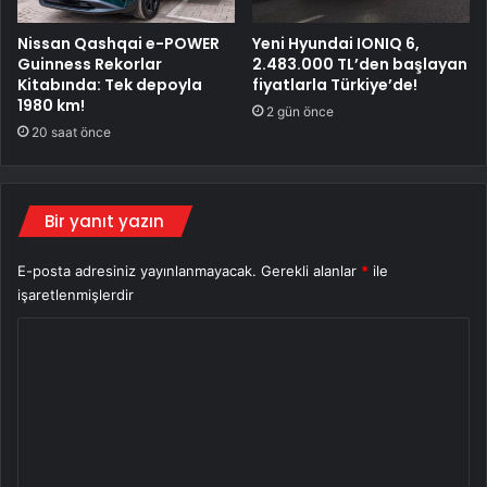
Nissan Qashqai e-POWER
Yeni Hyundai IONIQ 6,
Guinness Rekorlar
2.483.000 TL’den başlayan
Kitabında: Tek depoyla
fiyatlarla Türkiye’de!
1980 km!
2 gün önce
20 saat önce
Bir yanıt yazın
E-posta adresiniz yayınlanmayacak.
Gerekli alanlar
*
ile
işaretlenmişlerdir
Y
o
r
u
m