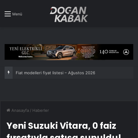
Menü
Nissan Qashqai e-POWER Guinness Rekorlar Kitabında: Tek depoyla 1980 km!
Anasayfa
/
Haberler
Yeni Suzuki Vitara, 0 faiz
fırsatıyla satışa sunuldu!