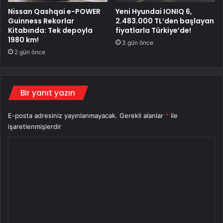
Nissan Qashqai e-POWER
Yeni Hyundai IONIQ 6,
Guinness Rekorlar
2.483.000 TL’den başlayan
Kitabında: Tek depoyla
fiyatlarla Türkiye’de!
1980 km!
3 gün önce
2 gün önce
Bir yanıt yazın
E-posta adresiniz yayınlanmayacak.
Gerekli alanlar
*
ile
işaretlenmişlerdir
Y
o
r
u
m
*