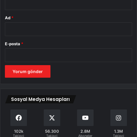
Ad
*
E-posta
*
Sosyal Medya Hesapları
102k
56.300
2.8M
1.3M
Takipci
Takipçi
Aboneler
Takipçi