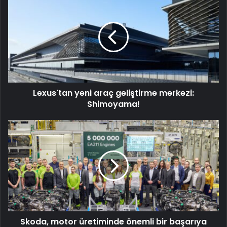
yeni
araç
geliştirme
merkezi:
Shimoyama!
Lexus'tan yeni araç geliştirme merkezi:
Shimoyama!
Skoda,
motor
üretiminde
önemli
bir
başarıya
ulaştı!
Skoda, motor üretiminde önemli bir başarıya