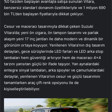
%0 faizden başlayan avantajla satışa sunulan Vitara,
benzersiz standart donanım özellikleriyle ve 1 milyon 690
bin TL’den başlayan fiyatlarıyla dikkat çekiyor.
Cesur ve maceracı tasarımıyla dikkat çeken Suzuki
Vitara’da; yeni ön ızgara, ön tampon tasarımı ve parlak
alaşım yeni 17 inç jantları ile daha modern ve dinamik bir
görünüm ortaya koyuyor. Yenilenen Vitara’nın dış tasarım
detayları, gece sürüşlerinde LED farları ve LED arka stop
lambaları hem güvenliği artırıyor hem de maceracı 4×4
tarzını yansıtan güçlü bir ifade taşıyor. Yan aynalardaki
entegre sinyal lambaları, arka spoyler ve çamurluklardaki
detaylar, yenilenen Vitara’nın cesur ve güçlü tasarımını
tamamlarken araç çift renk opsiyonu ile de
kişiselleştirilebiliyor.