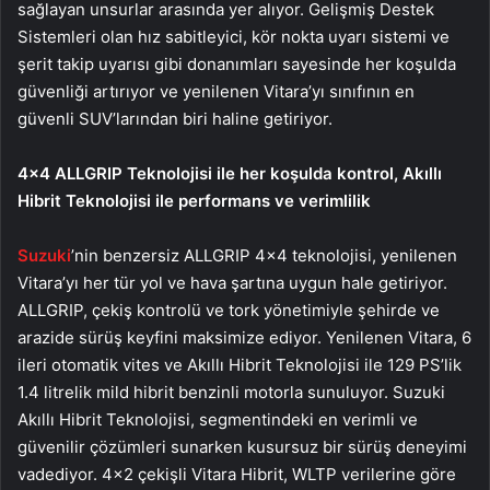
sağlayan unsurlar arasında yer alıyor. Gelişmiş Destek
Sistemleri olan hız sabitleyici, kör nokta uyarı sistemi ve
şerit takip uyarısı gibi donanımları sayesinde her koşulda
güvenliği artırıyor ve yenilenen Vitara’yı sınıfının en
güvenli SUV’larından biri haline getiriyor.
4×4 ALLGRIP Teknolojisi ile her koşulda kontrol, Akıllı
Hibrit Teknolojisi ile performans ve verimlilik
Suzuki
’nin benzersiz ALLGRIP 4×4 teknolojisi, yenilenen
Vitara’yı her tür yol ve hava şartına uygun hale getiriyor.
ALLGRIP, çekiş kontrolü ve tork yönetimiyle şehirde ve
arazide sürüş keyfini maksimize ediyor. Yenilenen Vitara, 6
ileri otomatik vites ve Akıllı Hibrit Teknolojisi ile 129 PS’lik
1.4 litrelik mild hibrit benzinli motorla sunuluyor. Suzuki
Akıllı Hibrit Teknolojisi, segmentindeki en verimli ve
güvenilir çözümleri sunarken kusursuz bir sürüş deneyimi
vadediyor. 4×2 çekişli Vitara Hibrit, WLTP verilerine göre