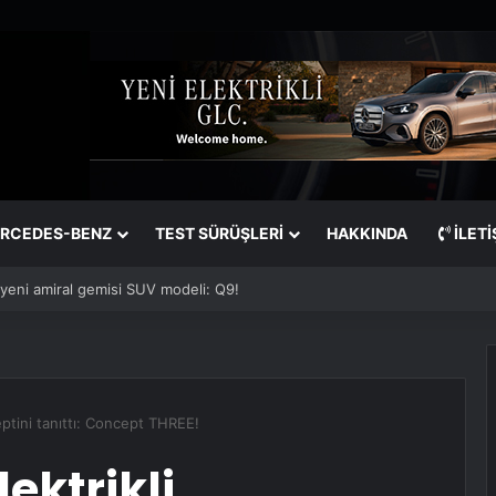
RCEDES-BENZ
TEST SÜRÜŞLERİ
HAKKINDA
İLETI
ifter, Made in Türkiye etiketine kavuşuyor!
eptini tanıttı: Concept THREE!
ektrikli