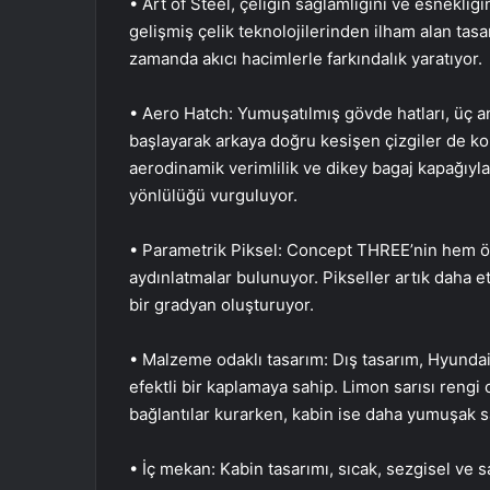
• Art of Steel, çeliğin sağlamlığını ve esnekliğ
gelişmiş çelik teknolojilerinden ilham alan tasar
zamanda akıcı hacimlerle farkındalık yaratıyor.
• Aero Hatch: Yumuşatılmış gövde hatları, üç 
başlayarak arkaya doğru kesişen çizgiler de kons
aerodinamik verimlilik ve dikey bagaj kapağıyla
yönlülüğü vurguluyor.
• Parametrik Piksel: Concept THREE’nin hem ö
aydınlatmalar bulunuyor. Pikseller artık daha et
bir gradyan oluşturuyor.
• Malzeme odaklı tasarım: Dış tasarım, Hyundai’
efektli bir kaplamaya sahip. Limon sarısı rengi 
bağlantılar kurarken, kabin ise daha yumuşak sa
• İç mekan: Kabin tasarımı, sıcak, sezgisel ve s