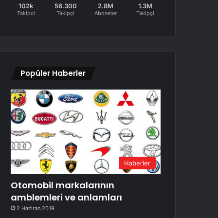
102k
56.300
2.8M
1.3M
Takipci
Takipçi
Aboneler
Takipçi
Popüler Haberler
Haberler
Otomobil markalarının
amblemleri ve anlamları
2 Haziran 2019