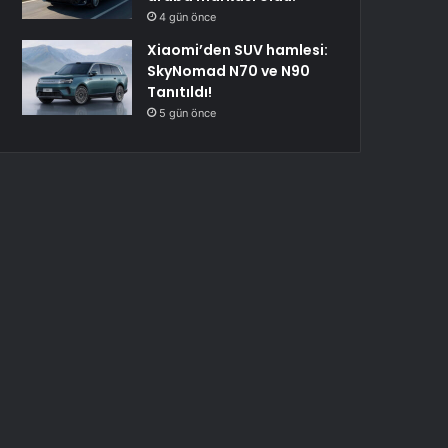
4 gün önce
Xiaomi’den SUV hamlesi:
SkyNomad N70 ve N90
Tanıtıldı!
5 gün önce