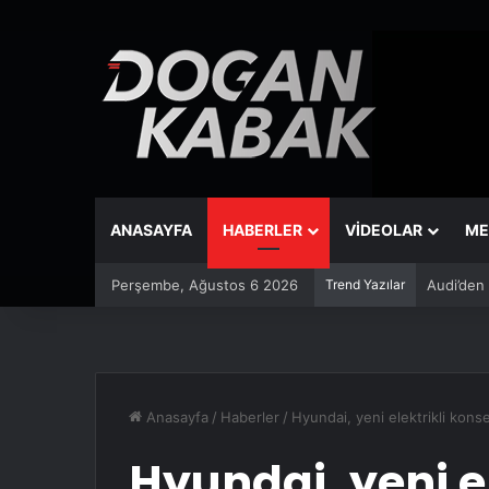
ANASAYFA
HABERLER
VİDEOLAR
ME
Perşembe, Ağustos 6 2026
Trend Yazılar
Peugeot R
Anasayfa
/
Haberler
/
Hyundai, yeni elektrikli kons
Hyundai, yeni el