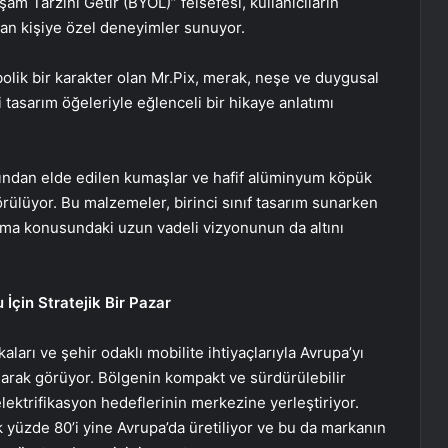
am Tarzını Getir (BYOL)” felsefesi, kullanıcıların
ıyan kişiye özel deneyimler sunuyor.
olik bir karakter olan Mr.Pix, merak, neşe ve duygusal
i tasarım öğeleriyle eğlenceli bir hikaye anlatımı
arından elde edilen kumaşlar ve hafif alüminyum köpük
rülüyor. Bu malzemeler, birinci sınıf tasarım sunarken
tma konusundaki uzun vadeli vizyonunun da altını
İçin Stratejik Bir Pazar
ikaları ve şehir odaklı mobilite ihtiyaçlarıyla Avrupa’yı
olarak görüyor. Bölgenin kompakt ve sürdürülebilir
 elektrifikasyon hedeflerinin merkezine yerleştiriyor.
 yüzde 80’i yine Avrupa’da üretiliyor ve bu da markanın