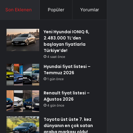
Son Eklenen
Popüler
Yorumlar
Yeni Hyundai IONIQ 6,
2.483.000 TL’den
başlayan fiyatlarla
Türkiye’de!
4 saat önce
Hyundai fiyat listesi –
Temmuz 2026
1 gün önce
Renault fiyat listesi –
Ağustos 2026
4 gün önce
Toyota üst üste 7. kez
dünyanın en çok satan
araba markası oldu!