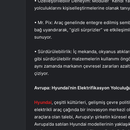
• Özelleştirilebilir Deneyim: Modüler “Kendi Yaş
yolculuklarını kişiselleştirmelerine olanak tan
• Mr. Pix: Araç genelinde entegre edilmiş semb
bağ uyandırarak, “gizli sürprizler” ve etkileşiml
sunuyor.
• Sürdürülebilirlik: İç mekanda, okyanus atıkl
gibi sürdürülebilir malzemelerin kullanımı öngö
aynı zamanda markanın çevresel zararları azal
çiziyor.
Avrupa: Hyundai’nin Elektrifikasyon Yolculuğu 
Hyundai
, çeşitli kültürleri, gelişmiş çevre polit
elektrikli araç çağında bir inovasyon merkezi 
araçlara olan talebi, Avrupa’yı şirketin küresel
Avrupa’da satılan Hyundai modellerinin yaklaşık