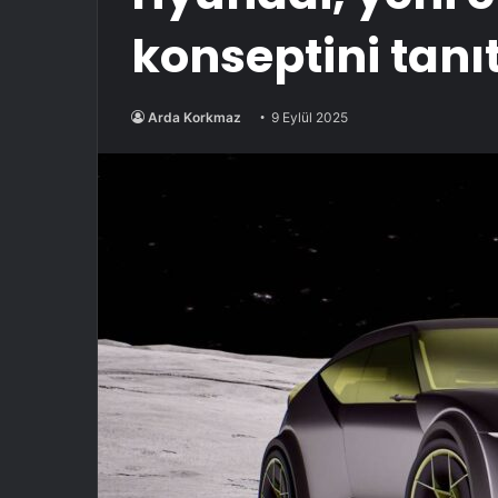
konseptini tanı
Arda Korkmaz
9 Eylül 2025