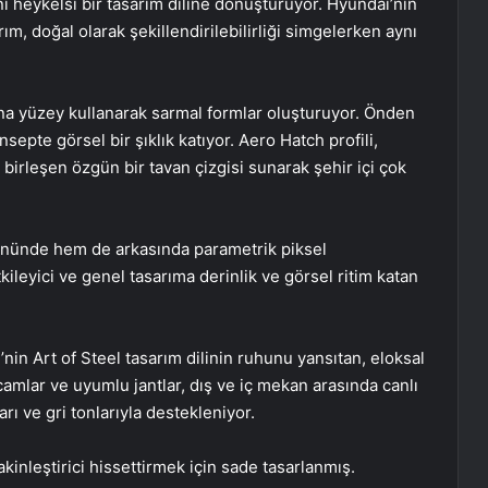
ini heykelsi bir tasarım diline dönüştürüyor. Hyundai’nin
ım, doğal olarak şekillendirilebilirliği simgelerken aynı
ana yüzey kullanarak sarmal formlar oluşturuyor. Önden
epte görsel bir şıklık katıyor. Aero Hatch profili,
 birleşen özgün bir tavan çizgisi sunarak şehir içi çok
nünde hem de arkasında parametrik piksel
kileyici ve genel tasarıma derinlik ve görsel ritim katan
nin Art of Steel tasarım dilinin ruhunu yansıtan, eloksal
camlar ve uyumlu jantlar, dış ve iç mekan arasında canlı
rı ve gri tonlarıyla destekleniyor.
akinleştirici hissettirmek için sade tasarlanmış.