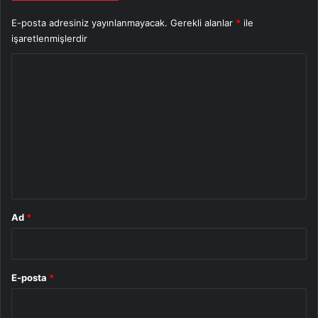
E-posta adresiniz yayınlanmayacak.
Gerekli alanlar
*
ile
işaretlenmişlerdir
Y
o
r
u
m
*
Ad
*
E-posta
*