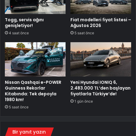
Togg, servis ağını
Fiat modelleri fiyat listesi –
genişletiyor!
Ağustos 2026
4 saat önce
5 saat önce
Nissan Qashqai e-POWER
Yeni Hyundai IONIQ 6,
Guinness Rekorlar
2.483.000 TL’den başlayan
Kitabında: Tek depoyla
fiyatlarla Türkiye’de!
1980 km!
1 gün önce
5 saat önce
Bir yanıt yazın