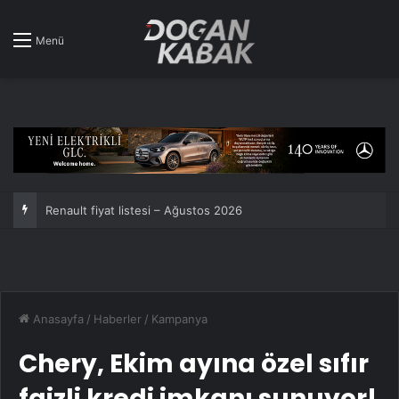
Menü
Toyota üst üste 7. kez dünyanın en çok satan araba markası oldu!
Anasayfa
/
Haberler
/
Kampanya
Chery, Ekim ayına özel sıfır
faizli kredi imkanı sunuyor!