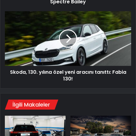
Spectre Bailey
Skoda,
130.
yılına
özel
yeni
aracını
tanıttı:
Fabia
130!
Skoda, 130. yılına özel yeni aracını tanıttı: Fabia
130!
İlgili Makaleler