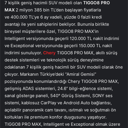
7 kişilik geniş hacimli SUV modeli olan
TIGGO8 PRO
MAX
2 milyon 385 bin TL’den başlayan fiyatlarla
ve 400.000 TL’ye 6 ay vadeli, yüzde 0 faizli kredi
avantajı ile yeni sahiplerini bekliyor. Bununla birlikte
bireysel müşterilere özel, TIGGO8 PRO MAX’in
Intelligent versiyonunda geçerli 120.000 TL nakit indirimi
ve Exceptional versiyonunda geçerli 150.000 TL nakit
indirimi sunuluyor.
Chery
TIGGO8 PRO MAX, akıllı sürüş
destek sistemleri ve teknolojik sürüş deneyimine
odaklanan 7 kişilik geniş hacimli bir SUV modeli olarak öne
çıkıyor. Markanın Türkiye’deki “Amiral Gemisi”
pozisyonunda konumlandırdığı Chery TIGGO8 PRO MAX,
gelişmiş ADAS sistemleri, 24.6” bilgi-eğlence sistemi,
sanal gösterge paneli, 540° Görüş Sistemi, SONY ses
sistemi, kablosuz CarPlay ve Android Auto bağlantısı,
açılabilir panoramik cam tavanı, ısıtmalı ve soğutmalı ön
koltukları ile premium konfor duygusunu yaşatıyor.
TIGGO8 PRO MAX, Intelligent ve Exceptional olmak üzere