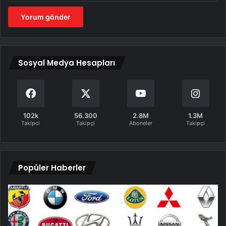
Sosyal Medya Hesapları
102k
56.300
2.8M
1.3M
Takipci
Takipçi
Aboneler
Takipçi
Popüler Haberler