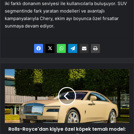
iki farklı donanım seviyesi ile kullanıcılarla buluşuyor. SUV
segmentinde fark yaratan modelleri ve avantajlı
kampanyalarıyla Chery, ekim ayı boyunca özel fırsatlar
sunmaya devam ediyor.
Rolls-
Royce'dan
kişiye
özel
köpek
temalı
model:
Spectre
Bailey
Rolls-Royce'dan kişiye özel köpek temalı model: