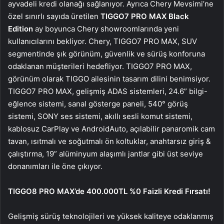
ayvadeli kredi olanağı sağlanıyor. Ayrıca Chery Mevsimi’ne
özel sınırlı sayıda üretilen
TIGGO7 PRO MAX Black
Edition
ay boyunca Chery showroomlarında yeni
kullanıcılarını bekliyor. Chery, TIGGO7 PRO MAX, SUV
segmentinde şık görünüm, güvenlik ve sürüş konforuna
odaklanan müşterileri hedefliyor. TIGGO7 PRO MAX,
görünüm olarak TIGGO ailesinin tasarım dilini benimsiyor.
TIGGO7 PRO MAX, gelişmiş ADAS sistemleri, 24.6” bilgi-
eğlence sistemi, sanal gösterge paneli, 540° görüş
sistemi, SONY ses sistemi, akıllı sesli komut sistemi,
kablosuz CarPlay ve AndroidAuto, açılabilir panaromik cam
tavan, ısıtmalı ve soğutmalı ön koltuklar, anahtarsız giriş &
çalıştırma, 19” alüminyum alaşımlı jantlar gibi üst seviye
donanımları ile öne çıkıyor.
TIGGO8 PRO MAX
’
de
4
00.000TL %0 Faizli Kredi Fırsatı!
Gelişmiş sürüş teknolojileri ve yüksek kaliteye odaklanmış