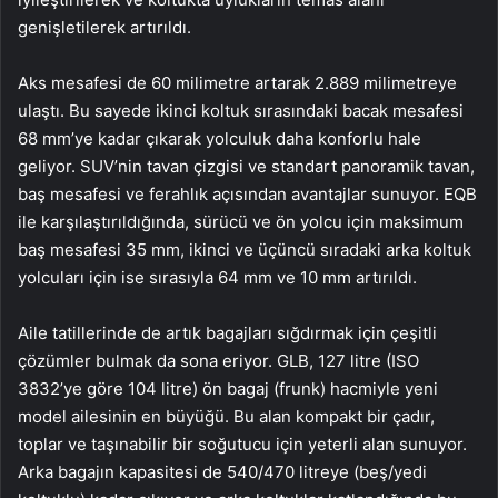
genişletilerek artırıldı.
Aks mesafesi de 60 milimetre artarak 2.889 milimetreye
ulaştı. Bu sayede ikinci koltuk sırasındaki bacak mesafesi
68 mm’ye kadar çıkarak yolculuk daha konforlu hale
geliyor. SUV’nin tavan çizgisi ve standart panoramik tavan,
baş mesafesi ve ferahlık açısından avantajlar sunuyor. EQB
ile karşılaştırıldığında, sürücü ve ön yolcu için maksimum
baş mesafesi 35 mm, ikinci ve üçüncü sıradaki arka koltuk
yolcuları için ise sırasıyla 64 mm ve 10 mm artırıldı.
Aile tatillerinde de artık bagajları sığdırmak için çeşitli
çözümler bulmak da sona eriyor. GLB, 127 litre (ISO
3832’ye göre 104 litre) ön bagaj (frunk) hacmiyle yeni
model ailesinin en büyüğü. Bu alan kompakt bir çadır,
toplar ve taşınabilir bir soğutucu için yeterli alan sunuyor.
Arka bagajın kapasitesi de 540/470 litreye (beş/yedi