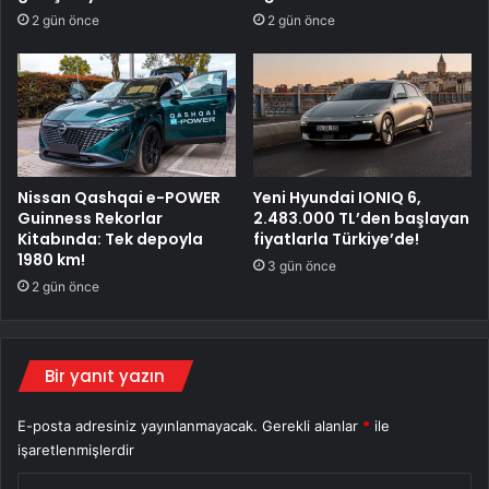
2 gün önce
2 gün önce
Nissan Qashqai e-POWER
Yeni Hyundai IONIQ 6,
Guinness Rekorlar
2.483.000 TL’den başlayan
Kitabında: Tek depoyla
fiyatlarla Türkiye’de!
1980 km!
3 gün önce
2 gün önce
Bir yanıt yazın
E-posta adresiniz yayınlanmayacak.
Gerekli alanlar
*
ile
işaretlenmişlerdir