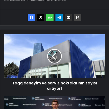
Togg
deneyim
ve
servis
noktalarının
sayısı
artıyor!
Togg deneyim ve servis noktalarının sayısı
artıyor!
BMW
Motorrad'dan
Toprak