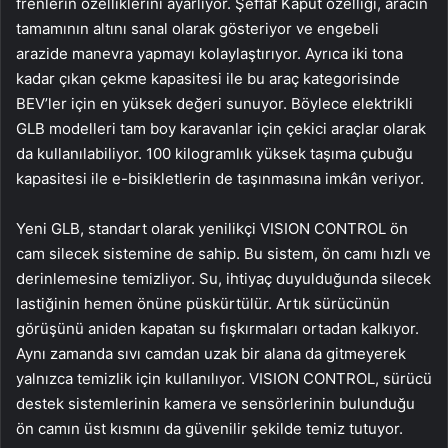
frenlerin özelliklerini ayarlıyor. Şeffaf Kaput özelliği, aracın
tamamının altını sanal olarak gösteriyor ve engebeli
arazide manevra yapmayı kolaylaştırıyor. Ayrıca iki tona
kadar çıkan çekme kapasitesi ile bu araç kategorisinde
BEV’ler için en yüksek değeri sunuyor. Böylece elektrikli
GLB modelleri tam boy karavanlar için çekici araçlar olarak
da kullanılabiliyor. 100 kilogramlık yüksek taşıma çubuğu
kapasitesi ile e-bisikletlerin de taşınmasına imkân veriyor.
Yeni GLB, standart olarak yenilikçi VISION CONTROL ön
cam silecek sistemine de sahip. Bu sistem, ön camı hızlı ve
derinlemesine temizliyor. Su, ihtiyaç duyulduğunda silecek
lastiğinin hemen önüne püskürtülür. Artık sürücünün
görüşünü aniden kapatan su fışkırmaları ortadan kalkıyor.
Aynı zamanda sıvı camdan uzak bir alana da gitmeyerek
yalnızca temizlik için kullanılıyor. VISION CONTROL, sürücü
destek sistemlerinin kamera ve sensörlerinin bulunduğu
ön camın üst kısmını da güvenilir şekilde temiz tutuyor.