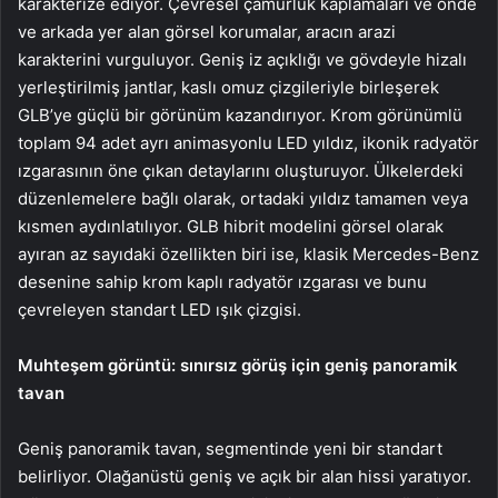
karakterize ediyor. Çevresel çamurluk kaplamaları ve önde
ve arkada yer alan görsel korumalar, aracın arazi
karakterini vurguluyor. Geniş iz açıklığı ve gövdeyle hizalı
yerleştirilmiş jantlar, kaslı omuz çizgileriyle birleşerek
GLB’ye güçlü bir görünüm kazandırıyor. Krom görünümlü
toplam 94 adet ayrı animasyonlu LED yıldız, ikonik radyatör
ızgarasının öne çıkan detaylarını oluşturuyor. Ülkelerdeki
düzenlemelere bağlı olarak, ortadaki yıldız tamamen veya
kısmen aydınlatılıyor. GLB hibrit modelini görsel olarak
ayıran az sayıdaki özellikten biri ise, klasik Mercedes-Benz
desenine sahip krom kaplı radyatör ızgarası ve bunu
çevreleyen standart LED ışık çizgisi.
Muhteşem görüntü: sınırsız görüş için geniş panoramik
tavan
Geniş panoramik tavan, segmentinde yeni bir standart
belirliyor. Olağanüstü geniş ve açık bir alan hissi yaratıyor.