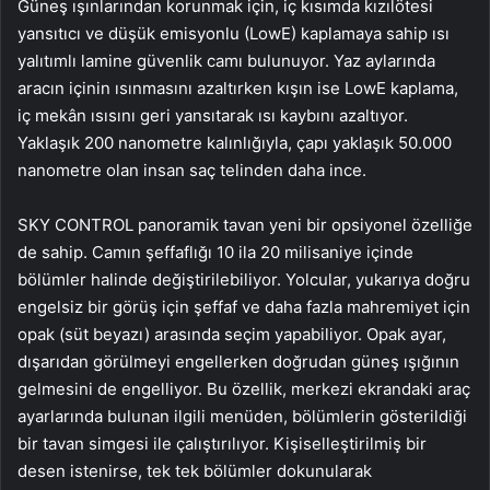
Güneş ışınlarından korunmak için, iç kısımda kızılötesi
yansıtıcı ve düşük emisyonlu (LowE) kaplamaya sahip ısı
yalıtımlı lamine güvenlik camı bulunuyor. Yaz aylarında
aracın içinin ısınmasını azaltırken kışın ise LowE kaplama,
iç mekân ısısını geri yansıtarak ısı kaybını azaltıyor.
Yaklaşık 200 nanometre kalınlığıyla, çapı yaklaşık 50.000
nanometre olan insan saç telinden daha ince.
SKY CONTROL panoramik tavan yeni bir opsiyonel özelliğe
de sahip. Camın şeffaflığı 10 ila 20 milisaniye içinde
bölümler halinde değiştirilebiliyor. Yolcular, yukarıya doğru
engelsiz bir görüş için şeffaf ve daha fazla mahremiyet için
opak (süt beyazı) arasında seçim yapabiliyor. Opak ayar,
dışarıdan görülmeyi engellerken doğrudan güneş ışığının
gelmesini de engelliyor. Bu özellik, merkezi ekrandaki araç
ayarlarında bulunan ilgili menüden, bölümlerin gösterildiği
bir tavan simgesi ile çalıştırılıyor. Kişiselleştirilmiş bir
desen istenirse, tek tek bölümler dokunularak