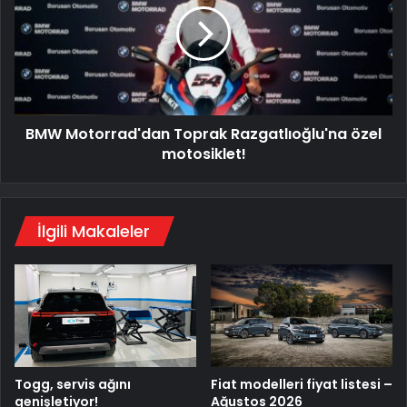
Razgatlıoğlu'na
özel
motosiklet!
BMW Motorrad'dan Toprak Razgatlıoğlu'na özel
motosiklet!
İlgili Makaleler
Togg, servis ağını
Fiat modelleri fiyat listesi –
genişletiyor!
Ağustos 2026