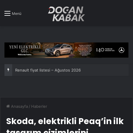
Menü
Toyota üst üste 7. kez dünyanın en çok satan araba markası oldu!
Anasayfa
/
Haberler
Skoda, elektrikli Peaq’in ilk
tasarım çizimlerini