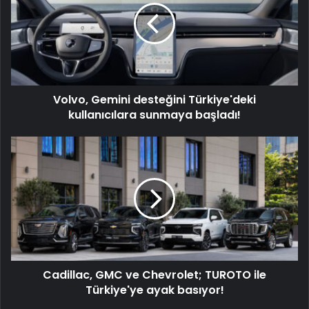
Türkiye'deki
kullanıcılara
sunmaya
başladı!
Volvo, Gemini desteğini Türkiye'deki
kullanıcılara sunmaya başladı!
Cadillac,
GMC
ve
Chevrolet;
TUROTO
ile
Türkiye'ye
ayak
basıyor!
Cadillac, GMC ve Chevrolet; TUROTO ile
Türkiye'ye ayak basıyor!