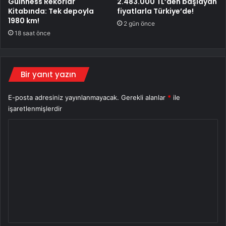
Guinness Rekorlar
2.483.000 TL’den başlayan
Kitabında: Tek depoyla
fiyatlarla Türkiye’de!
1980 km!
2 gün önce
18 saat önce
Bir yanıt yazın
E-posta adresiniz yayınlanmayacak.
Gerekli alanlar
*
ile
işaretlenmişlerdir
Y
o
r
u
m
*