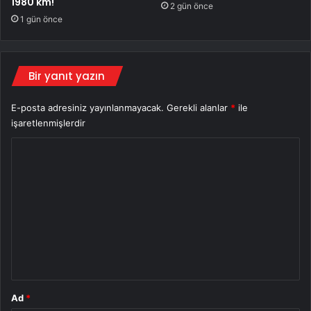
1980 km!
2 gün önce
1 gün önce
Bir yanıt yazın
E-posta adresiniz yayınlanmayacak.
Gerekli alanlar
*
ile
işaretlenmişlerdir
Y
o
r
u
m
*
Ad
*