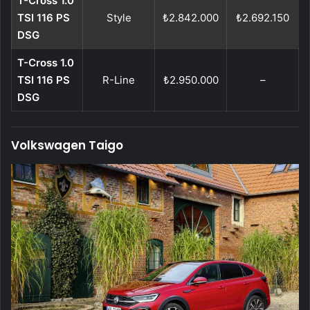
T-Cross 1.0
TSI 116 PS
Style
₺2.842.000
₺2.692.150
DSG
T-Cross 1.0
TSI 116 PS
R-Line
₺2.950.000
–
DSG
Volkswagen Taigo