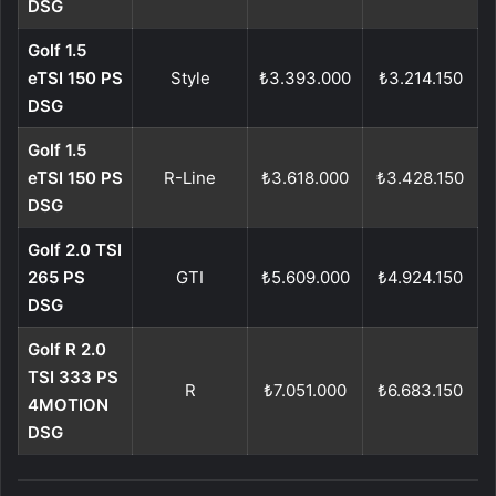
DSG
Golf 1.5
eTSI 150 PS
Style
₺3.393.000
₺3.214.150
DSG
Golf 1.5
eTSI 150 PS
R-Line
₺3.618.000
₺3.428.150
DSG
Golf 2.0 TSI
265 PS
GTI
₺5.609.000
₺4.924.150
DSG
Golf R 2.0
TSI 333 PS
R
₺7.051.000
₺6.683.150
4MOTION
DSG