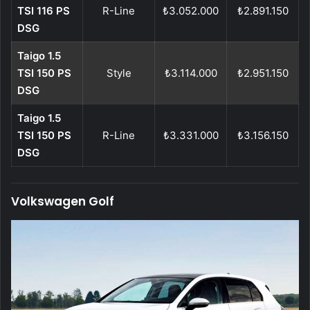
TSI 116 PS
R-Line
₺3.052.000
₺2.891.150
DSG
Taigo 1.5
TSI 150 PS
Style
₺3.114.000
₺2.951.150
DSG
Taigo 1.5
TSI 150 PS
R-Line
₺3.331.000
₺3.156.150
DSG
Volkswagen Golf