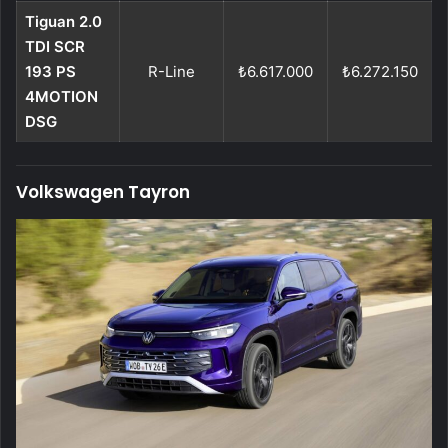
Tiguan 2.0
TDI SCR
193 PS
R-Line
₺6.617.000
₺6.272.150
4MOTION
DSG
Volkswagen Tayron