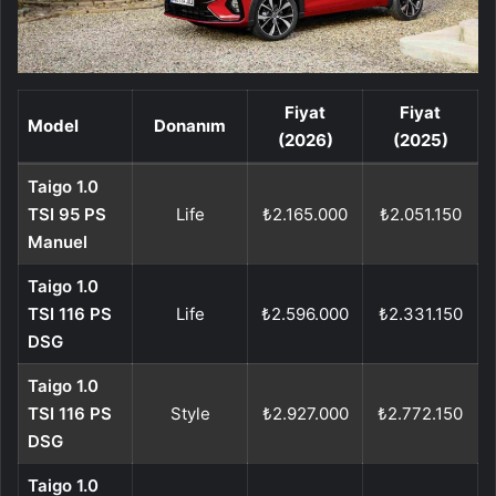
Fiyat
Fiyat
Model
Donanım
(2026)
(2025)
Taigo 1.0
TSI 95 PS
Life
₺2.165.000
₺2.051.150
Manuel
Taigo 1.0
TSI 116 PS
Life
₺2.596.000
₺2.331.150
DSG
Taigo 1.0
TSI 116 PS
Style
₺2.927.000
₺2.772.150
DSG
Taigo 1.0