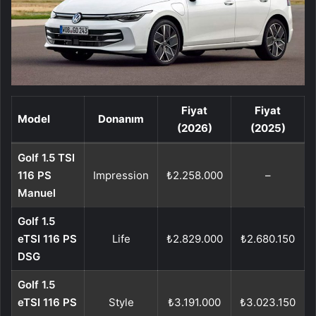
Fiyat
Fiyat
Model
Donanım
(2026)
(2025)
Golf 1.5 TSI
116 PS
Impression
₺2.258.000
–
Manuel
Golf 1.5
eTSI 116 PS
Life
₺2.829.000
₺2.680.150
DSG
Golf 1.5
eTSI 116 PS
Style
₺3.191.000
₺3.023.150