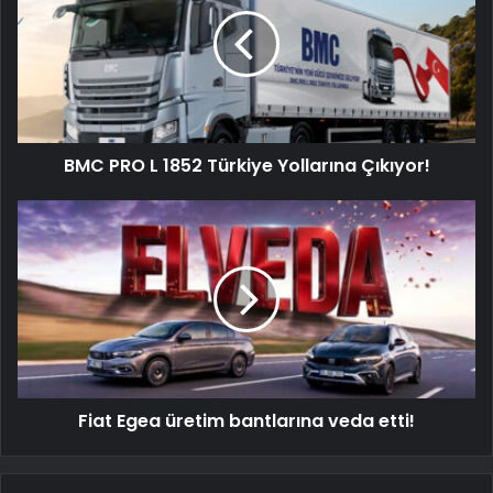
L
1852
Türkiye
Yollarına
Çıkıyor!
BMC PRO L 1852 Türkiye Yollarına Çıkıyor!
Fiat
Egea
üretim
bantlarına
veda
etti!
Fiat Egea üretim bantlarına veda etti!