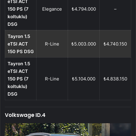
eTSI ACT
150 PS (7
Elegance
₺4.794.000
–
koltuklu)
DSG
Tayron 1.5
eTSI ACT
R-Line
₺5.003.000
₺4.740.150
150 PS DSG
Tayron 1.5
eTSI ACT
150 PS (7
R-Line
₺5.104.000
₺4.838.150
koltuklu)
DSG
Volkswage ID.4