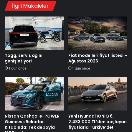
İlgili Makaleler
Togg, servis ağını
Fiat modelleri fiyat listesi –
genişletiyor!
Ağustos 2026
1 gün önce
1 gün önce
Nissan Qashqai e-POWER
Yeni Hyundai IONIQ 6,
Guinness Rekorlar
2.483.000 TL’den başlayan
Kitabında: Tek depoyla
fiyatlarla Türkiye’de!