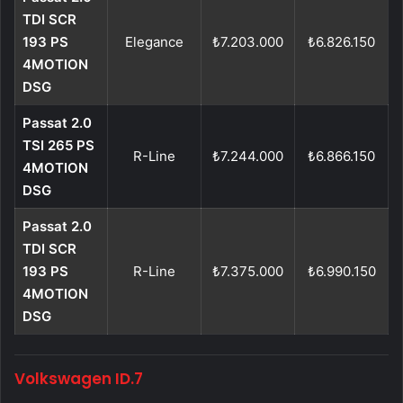
TDI SCR
193 PS
Elegance
₺7.203.000
₺6.826.150
4MOTION
DSG
Passat 2.0
TSI 265 PS
R-Line
₺7.244.000
₺6.866.150
4MOTION
DSG
Passat 2.0
TDI SCR
193 PS
R-Line
₺7.375.000
₺6.990.150
4MOTION
DSG
Volkswagen ID.7