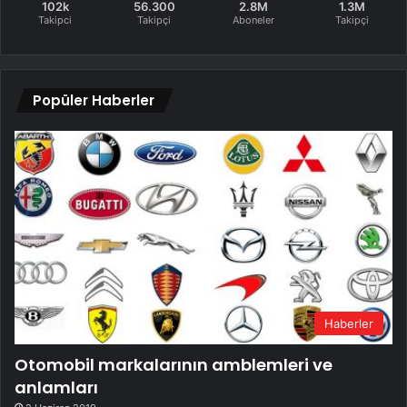
102k
56.300
2.8M
1.3M
Takipci
Takipçi
Aboneler
Takipçi
Popüler Haberler
Haberler
Otomobil markalarının amblemleri ve
anlamları