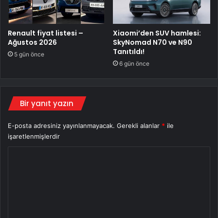
Renault fiyat listesi –
Xiaomi’den SUV hamlesi:
Ağustos 2026
SkyNomad N70 ve N90
Tanıtıldı!
5 gün önce
6 gün önce
Bir yanıt yazın
E-posta adresiniz yayınlanmayacak.
Gerekli alanlar
*
ile
işaretlenmişlerdir
Y
o
r
u
m