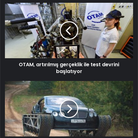
OTAM,
artırılmış
gerçeklik
ile
test
devrini
başlatıyor
OTAM, artırılmış gerçeklik ile test devrini
başlatıyor
Dünya'nın
en
lüks
tankı
Bentley
Continental
GT
Ultratank