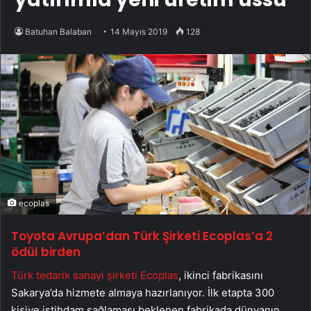
Batuhan Balaban
14 Mayıs 2019
128
ecoplas
Toyota Avrupa’dan Türk Şirketi Ecoplas’a 2
ödül birden
Türk tedarik sanayi şirketi Ecoplas
, ikinci fabrikasını
Sakarya’da hizmete almaya hazırlanıyor. İlk etapta 300
kişiye istihdam sağlaması beklenen fabrikada dünyanın