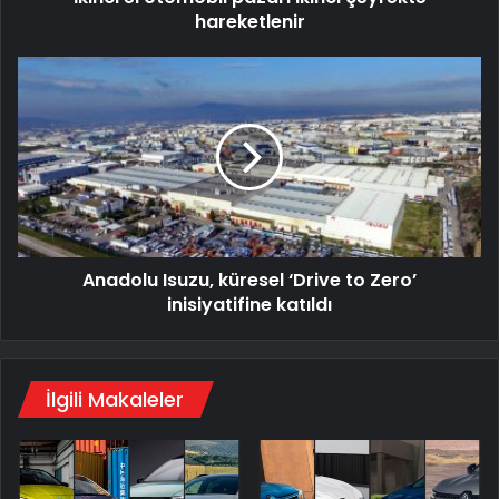
hareketlenir
Anadolu
Isuzu,
küresel
‘Drive
to
Zero’
inisiyatifine
katıldı
Anadolu Isuzu, küresel ‘Drive to Zero’
inisiyatifine katıldı
İlgili Makaleler