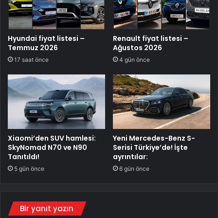
Hyundai fiyat listesi –
Renault fiyat listesi –
Temmuz 2026
Ağustos 2026
17 saat önce
4 gün önce
Xiaomi’den SUV hamlesi:
Yeni Mercedes-Benz S-
SkyNomad N70 ve N90
Serisi Türkiye’de! İşte
Tanıtıldı!
ayrıntılar:
5 gün önce
6 gün önce
Bir yanıt yazın