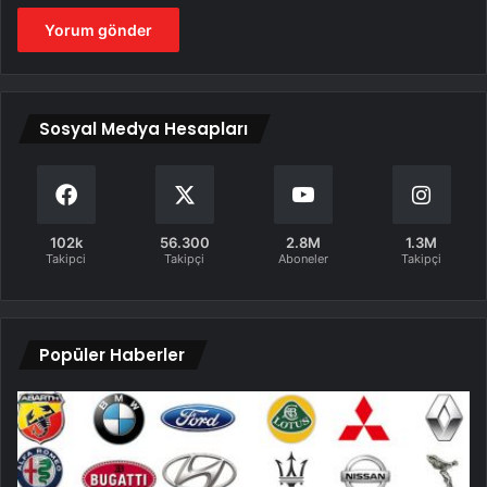
Sosyal Medya Hesapları
102k
56.300
2.8M
1.3M
Takipci
Takipçi
Aboneler
Takipçi
Popüler Haberler