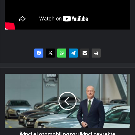
İkinci
el
otomobil
pazarı
ikinci
çeyrekte
hareketlenir
İkinci el otomobil pazarı ikinci çeyrekte