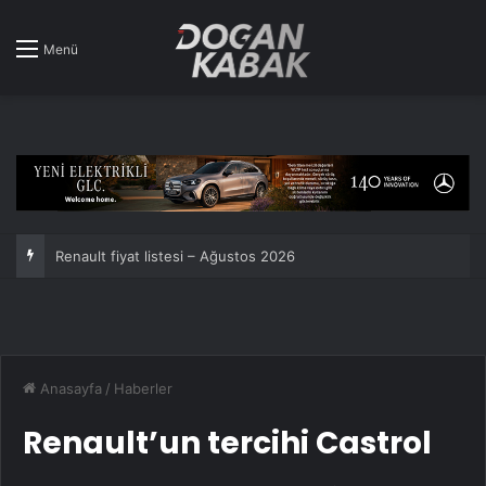
Menü
Toyota üst üste 7. kez dünyanın en çok satan araba markası oldu!
Anasayfa
/
Haberler
Renault’un tercihi Castrol