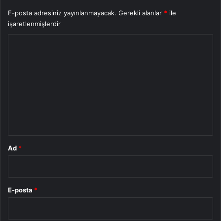
E-posta adresiniz yayınlanmayacak.
Gerekli alanlar
*
ile
işaretlenmişlerdir
Y
o
r
u
m
*
Ad
*
E-posta
*