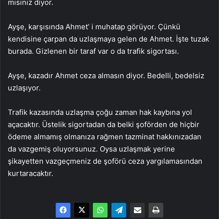
mısınız diyor.
Ayşe, karşısında Ahmet’ i muhatap görüyor. Çünkü
kendisine çarpan da uzlaşmaya gelen de Ahmet. İşte tuzak
burada. Gizlenen bir taraf var o da trafik sigortası.
Ayşe, kazadır Ahmet ceza almasın diyor. Bedelli, bedelsiz
uzlaşıyor.
Trafik kazasında uzlaşma çoğu zaman hak kaybına yol
açacaktır. Üstelik sigortadan da belki şoförden de hiçbir
ödeme almamış olmanıza rağmen tazminat hakkınızadan
da vazgemiş oluyorsunuz. Oysa uzlaşmak yerine
şikayetten vazgeçmeniz de şoförü ceza yargılamasından
kurtaracaktır.