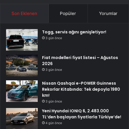
Son Eklenen
Popüler
Yorumlar
Togg, servis ağını genişletiyor!
3 gün önce
Fiat modelleri fiyat listesi – Ağustos
2026
3 gün önce
Nissan Qashqai e-POWER Guinness
Rekorlar Kitabında: Tek depoyla 1980
km!
3 gün önce
Yeni Hyundai IONIQ 6, 2.483.000
TL’den başlayan fiyatlarla Türkiye’de!
4 gün önce