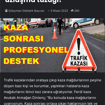
Süleyman Gökberk Baycan
5 Nisan 2022
260
Trafik kazalarından orataya çıkıp kaza mağdurlarının peşine
düşen bazı kişi ve kurumlar, yaptıkları hatalarla kaza
mağdurlarını ikinci kez zarara uğratıyorlar. Ferdi kaza
Avukatı Armağan Dinlenç; “Bu konuda kaza mağdurlarını
uyarıyorum. Kaza sonrası ortaya çıkan haklarınızın tek ve