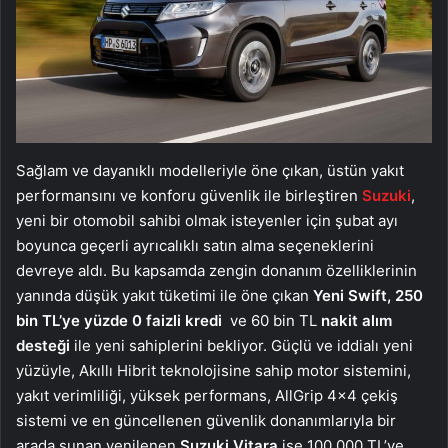
Sağlam ve dayanıklı modelleriyle öne çıkan, üstün yakıt
performansını ve konforu güvenlik ile birleştiren
Suzuki
,
yeni bir otomobil sahibi olmak isteyenler için şubat ayı
boyunca geçerli ayrıcalıklı satın alma seçeneklerini
devreye aldı. Bu kapsamda zengin donanım özelliklerinin
yanında düşük yakıt tüketimi ile öne çıkan
Yeni
Swift,
250
bin TL’ye yüzde 0 faizli kredi
ve 60 bin TL
nakit alım
desteği
ile yeni sahiplerini bekliyor. Güçlü ve iddialı yeni
yüzüyle, Akıllı Hibrit teknolojisine sahip motor sistemini,
yakıt verimliliği, yüksek performans, AllGrip 4×4 çekiş
sistemi ve en güncellenen güvenlik donanımlarıyla bir
arada sunan yenilenen
Suzuki Vitara
ise 100.000 TL’ye