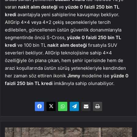
varan
nakit alım desteği
ve
yüzde
0 faizli 250 bin TL
kredi
avantajıyla yeni sahiplerine kavuşmayı bekliyor.
AllGrip 4×4 veya 4×2 çekiş seçenekleriyle tercih
edilebilen, güncellenen üstün güvenlik donanımlarıyla
segmentinde öncü S-Cross,
yüzde 0 faizli 250 bin TL
kredi
ve 100 bin TL
nakit alım desteği
fırsatıyla SUV
severleri bekliyor. AllGrip teknolojisine sahip 4×4
özelliğiyle ön plana çıkan, hem şehir içerisinde hem de
arazi koşullarında üstün sürüş yetenekleriyle kendinden
her zaman söz ettiren ikonik
Jimny
modeline ise
yüzde 0
faizli 250 bin TL kredi
imkânıyla sahip olunabiliyor.
Alfa
Romeo