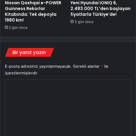
Nissan Qashqai e-POWER
Yeni Hyundai IONIQ 6,
Guinness Rekorlar
2.483.000 TL’den başlayan
Kitabında: Tek depoyla
fiyatlarla Türkiye’de!
1980 km!
3 gün önce
2 gün önce
Bir yanıt yazın
E-posta adresiniz yayınlanmayacak.
Gerekli alanlar
*
ile
işaretlenmişlerdir
Y
o
r
u
m
*