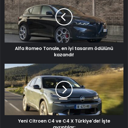
Tonale,
en
iyi
tasarım
ödülünü
kazandı!
Alfa Romeo Tonale, en iyi tasarım ödülünü
kazandı!
Yeni
Citroen
C4
ve
C4
X
Türkiye'de!
İşte
ayrıntılar:
Yeni Citroen C4 ve C4 X Türkiye'de! İşte
ayrıntılar: