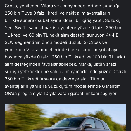
Cross, yenilenen Vitara ve Jimny modellerinde sunduğu
250 bin TL’ye 0 faizli kredi ve nakit alım avantajlarını
birlikte sunarak şubat ayına iddialı bir giriş yaptı. Suzuki,
Yeni Swift’i satın almak isteyenlere yüzde 0 faizli 250 bin
TL kredi ve 60 bin TL nakit alım desteği sunuyor. 4×4 B-
SUV segmentinin öncü modeli Suzuki S-Cross ve
yenilenen Vitara modellerinde ise kullanıcılar şubat ayı
boyunca yüzde 0 faizli 250 bin TL kredi ve 100 bin TL nakit
alım desteğinden faydalanabilecek. Marka, üstün arazi
sürüşü yeteneklerine sahip Jimny modelinde yüzde 0 faizli
250 bin TL kredi fırsatını da devreye aldı. Tüm bu
avantajların yanı sıra Suzuki, tüm modellerinde Garantim
ON’da programıyla 10 yıla varan garanti imkanı sağlıyor.