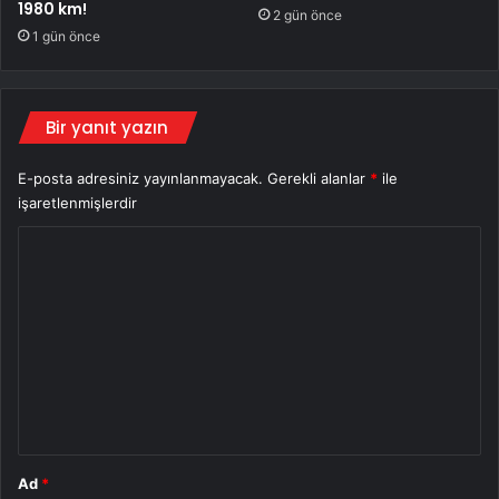
1980 km!
2 gün önce
1 gün önce
Bir yanıt yazın
E-posta adresiniz yayınlanmayacak.
Gerekli alanlar
*
ile
işaretlenmişlerdir
Y
o
r
u
m
*
Ad
*