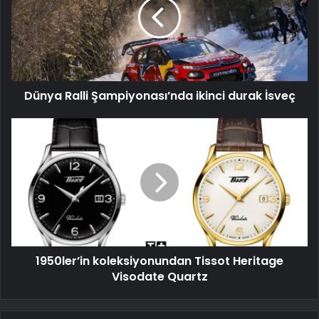
ikinci
durak
İsveç
Dünya Ralli Şampiyonası’nda ikinci durak İsveç
1950ler’in
koleksiyonundan
Tissot
Heritage
Visodate
Quartz
1950ler’in koleksiyonundan Tissot Heritage
Visodate Quartz