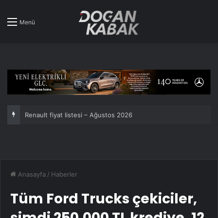
Menü
Toyota üst üste 7. kez dünyanın en çok satan araba markası oldu!
Anasayfa
/
Haberler
Tüm Ford Trucks çekiciler,
şimdi 250.000 TL krediye, 12