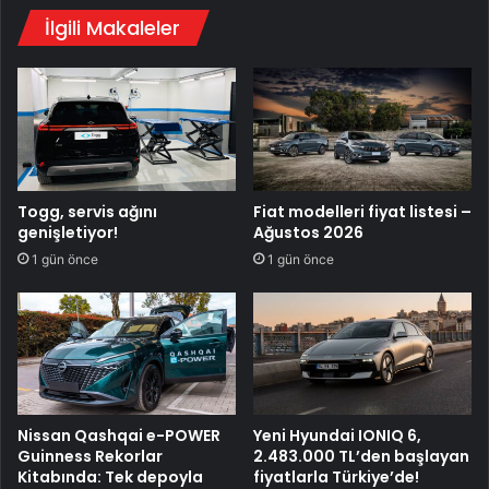
İlgili Makaleler
Togg, servis ağını
Fiat modelleri fiyat listesi –
genişletiyor!
Ağustos 2026
1 gün önce
1 gün önce
Nissan Qashqai e-POWER
Yeni Hyundai IONIQ 6,
Guinness Rekorlar
2.483.000 TL’den başlayan
Kitabında: Tek depoyla
fiyatlarla Türkiye’de!