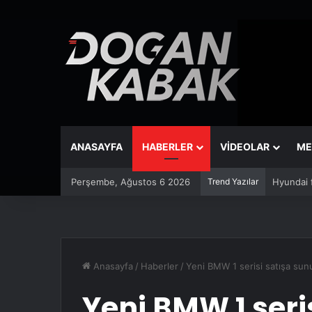
ANASAYFA
HABERLER
VİDEOLAR
ME
Perşembe, Ağustos 6 2026
Trend Yazılar
Renault f
Anasayfa
/
Haberler
/
Yeni BMW 1 serisi satışa sun
Yeni BMW 1 seri