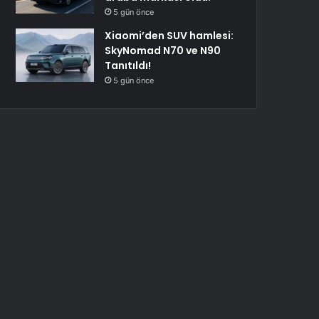
5 gün önce
Xiaomi’den SUV hamlesi:
SkyNomad N70 ve N90
Tanıtıldı!
5 gün önce