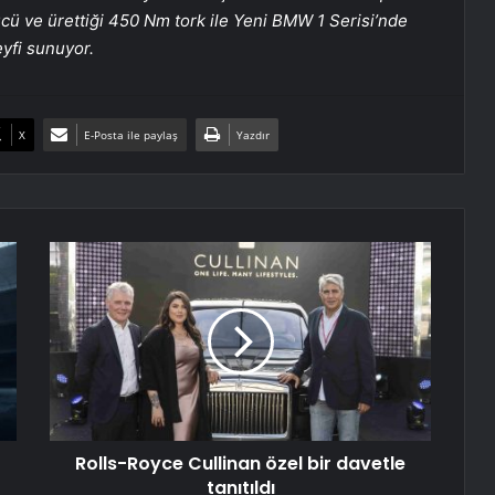
cü ve ürettiği 450 Nm tork ile Yeni BMW 1 Serisi’nde
yfi sunuyor.
X
E-Posta ile paylaş
Yazdır
Rolls-
Royce
Cullinan
özel
bir
davetle
tanıtıldı
Rolls-Royce Cullinan özel bir davetle
tanıtıldı