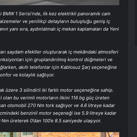
i BMW 1 Serisi’nde, ilk kez elektrikli panoramik cam
alzemeler ve yenilikçi detayların buluştuğu geniş iç
nın yanı sıra, aydınlatmalı iç mekan kaplamaları da Yeni
e yarı saydam efektler oluşturarak iç mekândaki atmosferi
onksiyonları için gruplandırılmış kontrol düğmeleri ve
ağlarken, akıllı telefonlar için Kablosuz Şarj seçeneğine
onfor ve kolaylık sağlıyor.
ak üzere 3 silindirli iki farklı motor seçeneğine sahip.
olan bu verimli motorların ilkini 116 bg güç üreten
şan otomobil 270 Nm tork sağlıyor ve 4.6 litreye kadar
acmindeki benzinli motor seçeneği ise 5.9 litreye kadar
0 Nm üreterek 0’dan 100’e 8.5 saniyede ulaşıyor.