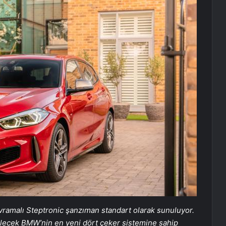
avramalı Steptronic şanzıman standart olarak sunuluyor.
ebilecek BMW’nin en yeni dört çeker sistemine sahip