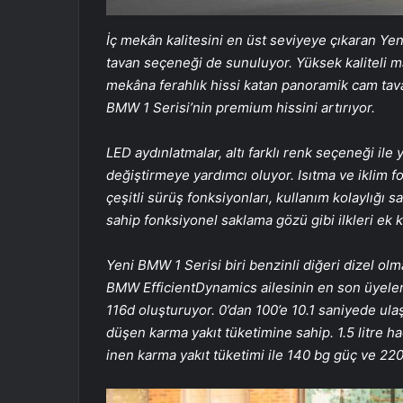
İç mekân kalitesini en üst seviyeye çıkaran Yen
tavan seçeneği de sunuluyor. Yüksek kaliteli m
mekâna ferahlık hissi katan panoramik cam tava
BMW 1 Serisi’nin premium hissini artırıyor.
LED aydınlatmalar, altı farklı renk seçeneği il
değiştirmeye yardımcı oluyor. Isıtma ve iklim f
çeşitli sürüş fonksiyonları, kullanım kolaylığı s
sahip fonksiyonel saklama gözü gibi ilkleri ek k
Yeni BMW 1 Serisi biri benzinli diğeri dizel olm
BMW EfficientDynamics ailesinin en son üyeleri 
116d oluşturuyor. 0’dan 100’e 10.1 saniyede ula
düşen karma yakıt tüketimine sahip. 1.5 litre h
inen karma yakıt tüketimi ile 140 bg güç ve 22