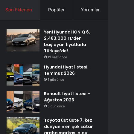
Son Eklenen
Popüler
Yorumlar
Yeni Hyundai IONIQ 6,
2.483.000 TL’den
başlayan fiyatlarla
Türkiye’de!
13 saat önce
Hyundai fiyat listesi –
Temmuz 2026
1 gün önce
Renault fiyat listesi –
Ağustos 2026
5 gün önce
Toyota üst üste 7. kez
dünyanın en çok satan
araba markası oldu!