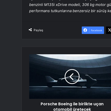
benzinli M135i xDrive modeli, 306 bg motor gü
performans tutkunlarına benzersiz bir sürüş ke
Paylaş
Facebook
Porsche
Boeing
ile
birlikte
uçan
otomobil
üretecek
Porsche Boeing ile birlikte uçan
otomobil üretecek