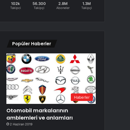
102k
56.300
2.8M
1.3M
Takipci
Takipçi
Aboneler
Takipçi
Popüler Haberler
Haberler
Otomobil markalarının
amblemleri ve anlamları
2 Haziran 2019