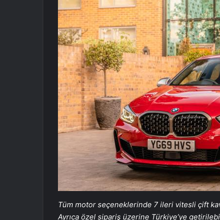
Tüm motor seçeneklerinde 7 ileri vitesli çift k
Ayrıca özel sipariş üzerine Türkiye’ye getiril