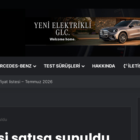
RCEDES-BENZ
TEST SÜRÜŞLERİ
HAKKINDA
İLETI
iyat listesi – Ağustos 2026
uldu
si satışa sunuldu