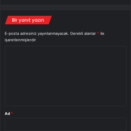
Bir yanıt yazın
E-posta adresiniz yayınlanmayacak.
Gerekli alanlar
*
ile
işaretlenmişlerdir
Y
o
r
u
m
*
Ad
*