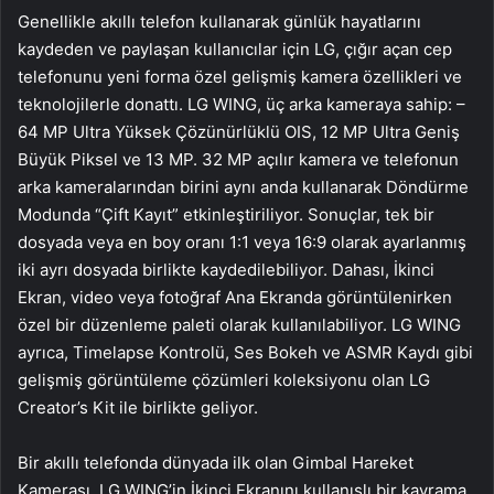
Genellikle akıllı telefon kullanarak günlük hayatlarını
kaydeden ve paylaşan kullanıcılar için LG, çığır açan cep
telefonunu yeni forma özel gelişmiş kamera özellikleri ve
teknolojilerle donattı. LG WING, üç arka kameraya sahip: –
64 MP Ultra Yüksek Çözünürlüklü OIS, 12 MP Ultra Geniş
Büyük Piksel ve 13 MP. 32 MP açılır kamera ve telefonun
arka kameralarından birini aynı anda kullanarak Döndürme
Modunda “Çift Kayıt” etkinleştiriliyor. Sonuçlar, tek bir
dosyada veya en boy oranı 1:1 veya 16:9 olarak ayarlanmış
iki ayrı dosyada birlikte kaydedilebiliyor. Dahası, İkinci
Ekran, video veya fotoğraf Ana Ekranda görüntülenirken
özel bir düzenleme paleti olarak kullanılabiliyor. LG WING
ayrıca, Timelapse Kontrolü, Ses Bokeh ve ASMR Kaydı gibi
gelişmiş görüntüleme çözümleri koleksiyonu olan LG
Creator’s Kit ile birlikte geliyor.
Bir akıllı telefonda dünyada ilk olan Gimbal Hareket
Kamerası, LG WING’in İkinci Ekranını kullanışlı bir kavrama