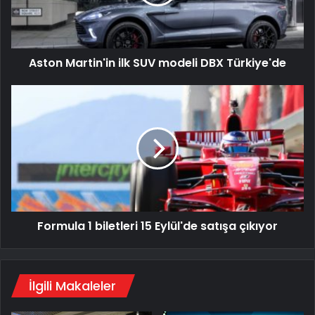
DBX
Türkiye'de
Aston Martin'in ilk SUV modeli DBX Türkiye'de
Formula
1
biletleri
15
Eylül'de
satışa
çıkıyor
Formula 1 biletleri 15 Eylül'de satışa çıkıyor
İlgili Makaleler