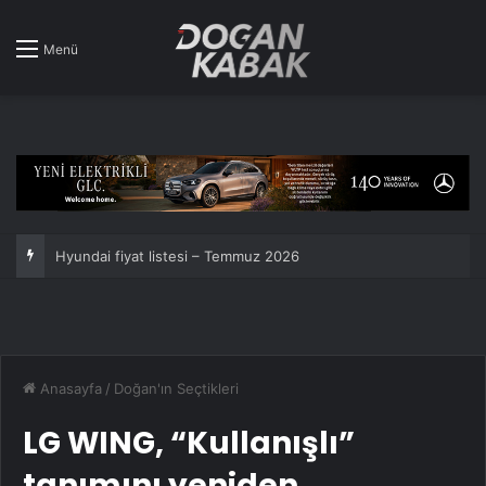
Menü
Renault fiyat listesi – Ağustos 2026
Anasayfa
/
Doğan'ın Seçtikleri
LG WING, “Kullanışlı”
tanımını yeniden