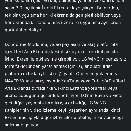
yeni kullanım şekli ve keşfedilecek yeni olasılıkların kilidini
açan 3,9 inçlik bir İkinci Ekran ortaya çıkıyor. Bu modda,
tek bir uygulama her iki ekrana da genişletilebiliyor veya
her ekranda bir tane olmak üzere iki uygulama aynı anda
görüntülenebiliyor.
Döndürme Modunda, video paylaşım ve akış platformları
içerikleri Ana Ekranda kesintisiz oynatılırken kullanıcılar
İkinci Ekran ile etkileşime girebiliyor. LG WING’in benzersiz
form faktöründen yararlanmak için LG, endüstri lideri
platform ortaklarıyla işbirliği yaptı. Önceden yüklenmiş
NAVER Whale tarayıcısında YouTube veya Tubi görüntüleri
Ana Ekranda oynatılırken, İkinci Ekranda yorumlar veya
arama çubuğunu görüntülenebiliyor. LG’nin Rave ve Ficto
gibi diğer yayın platformlarıyla ortaklığı, LG WING
sahiplerinin video izleme keyfi yaşarken aynı anda İkinci
Ekran aracılığıyla diğer izleyicilerle etkileşim kurabileceği
anlamına geliyor.