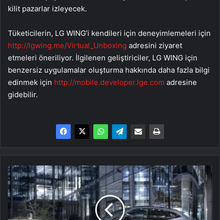
kilit pazarlar izleyecek.
Tüketicilerin, LG WING’i kendileri için deneyimlemeleri için
http://lgwing.me/Virtual_Unboxing
adresini ziyaret
etmeleri öneriliyor. İlgilenen geliştiriciler, LG WING için
benzersiz uygulamalar oluşturma hakkında daha fazla bilgi
edinmek için
http://mobile.developer.lge.com
adresine
gidebilir.
Aston
Martin'in
ilk
SUV
modeli