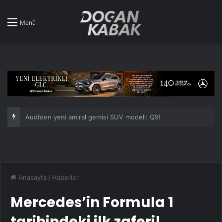
Menü
Peugeot Rifter, Made in Türkiye etiketine kavuşuyor!
Anasayfa
/
Haberler
Mercedes’in Formula 1
tarihindeki ilk zaferi!