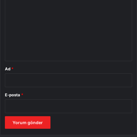
Y
o
r
u
m
*
Ad
*
E-posta
*