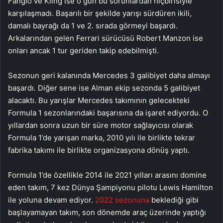
Fangio ve Kling ise o gün bu sorunlardan hiçbirisiyle
karşılaşmadı. Başarılı bir şekilde yarışı sürdüren ikili,
damalı bayrağı da 1 ve 2. sırada görmeyi başardı.
Arkalarından gelen Ferrari sürücüsü Robert Manzon ise
onları ancak 1 tur geriden takip edebilmişti.
Sezonun geri kalanında Mercedes 3 galibiyet daha almayı
başardı. Diğer sene ise Alman ekip sezonda 5 galibiyet
alacaktı. Bu yarışlar Mercedes takımının gelecekteki
Formula 1 sezonlarındaki başarısına da işaret ediyordu. O
yıllardan sonra uzun bir süre motor sağlayıcısı olarak
Formula 1’de yarışan marka, 2010 yılı ile birlikte tekrar
fabrika takımı ile birlikte organizasyona dönüş yaptı.
Formula 1’de özellikle 2014 ile 2021 yılları arasını domine
eden takım, 7 kez Dünya Şampiyonu pilotu Lewis Hamilton
ile yoluna devam ediyor.
2022 sezonuna
beklediği gibi
başlayamayan takım, son dönemde araç üzerinde yaptığı