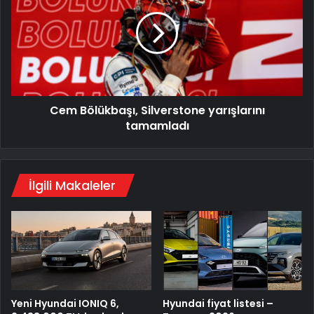
Silverstone
yarışlarını
tamamladı
Cem Bölükbaşı, Silverstone yarışlarını
tamamladı
İlgili Makaleler
Yeni Hyundai IONIQ 6,
Hyundai fiyat listesi –