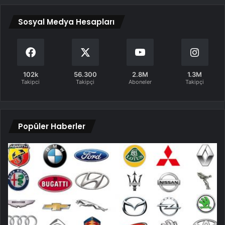
Sosyal Medya Hesapları
102k
56.300
2.8M
1.3M
Takipci
Takipçi
Aboneler
Takipçi
Popüler Haberler