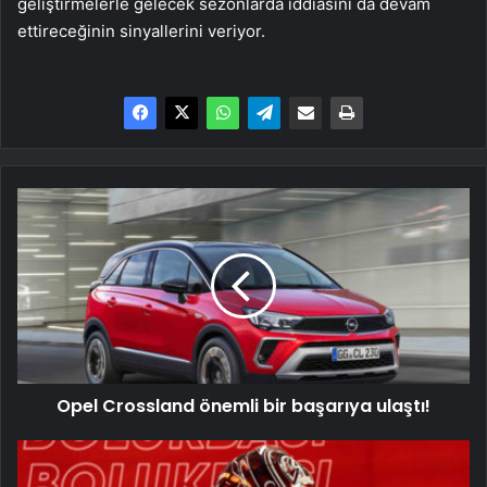
geliştirmelerle gelecek sezonlarda iddiasını da devam
ettireceğinin sinyallerini veriyor.
Opel
Crossland
önemli
bir
başarıya
ulaştı!
Opel Crossland önemli bir başarıya ulaştı!
Cem
Bölükbaşı,