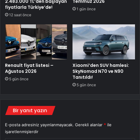
2.483.000 TL’den başlayan
Temmuz 2026
fiyatlarla Türkiye’de!
1 gün önce
12 saat önce
Renault fiyat listesi –
Xiaomi’den SUV hamlesi:
Ağustos 2026
SkyNomad N70 ve N90
Tanıtıldı!
5 gün önce
5 gün önce
Bir yanıt yazın
E-posta adresiniz yayınlanmayacak.
Gerekli alanlar
*
ile
işaretlenmişlerdir