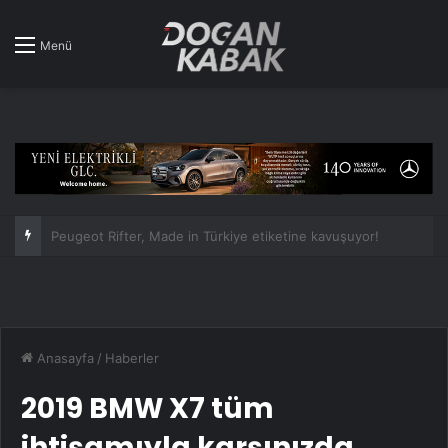
Menü
Peugeot Rifter, Made in Türkiye etiketine kavuşuyor!
Anasayfa
/
Haberler
2019 BMW X7 tüm
ihtişamıyla karşınızda