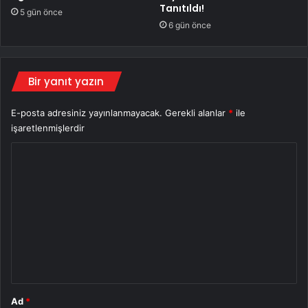
Tanıtıldı!
5 gün önce
6 gün önce
Bir yanıt yazın
E-posta adresiniz yayınlanmayacak.
Gerekli alanlar
*
ile
işaretlenmişlerdir
Y
o
r
u
m
*
Ad
*