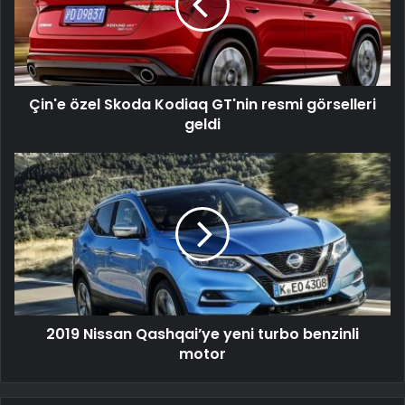
GT'nin
resmi
görselleri
geldi
Çin'e özel Skoda Kodiaq GT'nin resmi görselleri
geldi
2019
Nissan
Qashqai’ye
yeni
turbo
benzinli
motor
2019 Nissan Qashqai’ye yeni turbo benzinli
motor