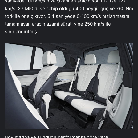
saniyede 100 km/s hıza çıkabilen aracın son hızı ise 227
km/s. X7 M50d ise sahip olduğu 400 beygir güç ve 760 Nm
tork ile öne çıkıyor. 5.4 saniyede 0-100 km/s hızlanmasını
tamamlayan aracın azami sürati yine 250 km/s ile
sınırlandırılmış.
Boyutlarına ve sunduğu performansa göre yere