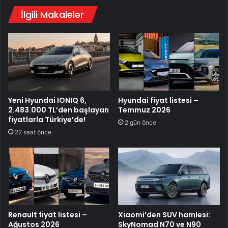
İlgili Makaleler
Yeni Hyundai IONIQ 6,
Hyundai fiyat listesi –
2.483.000 TL’den başlayan
Temmuz 2026
fiyatlarla Türkiye’de!
2 gün önce
22 saat önce
Renault fiyat listesi –
Xiaomi’den SUV hamlesi:
Ağustos 2026
SkyNomad N70 ve N90