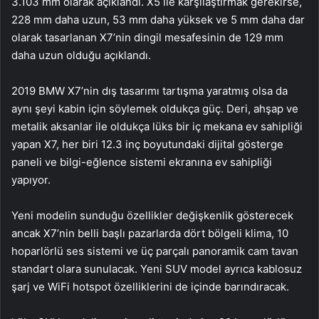
3.103 mm olarak açıklandı. X5 ile karşılaştırmak gerekirse,
228 mm daha uzun, 53 mm daha yüksek ve 5 mm daha dar
olarak tasarlanan X7’nin dingil mesafesinin de 129 mm
daha uzun olduğu açıklandı.
2019 BMW X7’nin dış tasarımı tartışma yaratmış olsa da
aynı şeyi kabin için söylemek oldukça güç. Deri, ahşap ve
metalik aksanlar ile oldukça lüks bir iç mekana ev sahipliği
yapan X7, her biri 12.3 inç boyutundaki dijital gösterge
paneli ve bilgi-eğlence sistemi ekranına ev sahipliği
yapıyor.
Yeni modelin sunduğu özellikler değişkenlik gösterecek
ancak X7’nin belli başlı pazarlarda dört bölgeli klima, 10
hoparlörlü ses sistemi ve üç parçalı panoramik cam tavan
standart olara sunulacak. Yeni SUV model ayrıca kablosuz
şarj ve WiFi hotspot özelliklerini de içinde barındıracak.