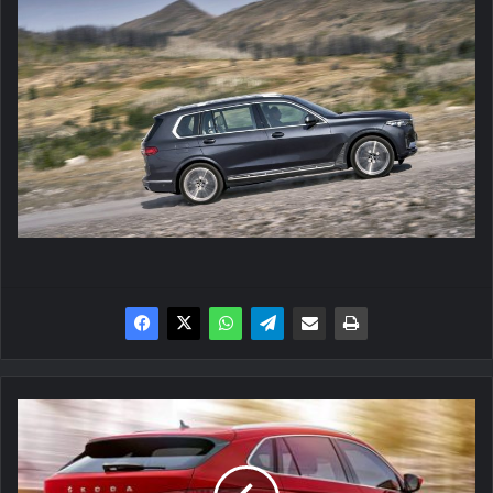
Çin'e
özel
Skoda
Kodiaq