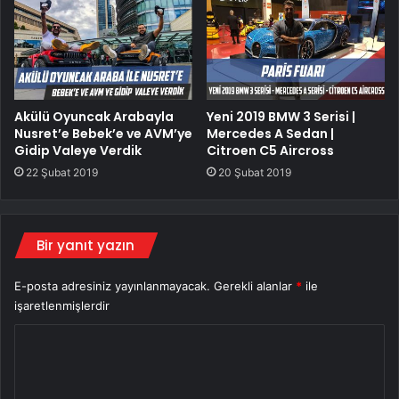
Akülü Oyuncak Arabayla
Yeni 2019 BMW 3 Serisi |
Nusret’e Bebek’e ve AVM’ye
Mercedes A Sedan |
Gidip Valeye Verdik
Citroen C5 Aircross
22 Şubat 2019
20 Şubat 2019
Bir yanıt yazın
E-posta adresiniz yayınlanmayacak.
Gerekli alanlar
*
ile
işaretlenmişlerdir
Y
o
r