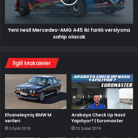
iki
farklı
versiyona
sahip
Yeni nesil Mercedes-AMG A45 iki farklı versiyona
olacak
sahip olacak
İlgili Makaleler
Efsaneleşmiş BMW M
Arabaya Check Up Nasıl
serileri
Yapılıyor? | Euromaster
3 Eylül 2019
23 Şubat 2019