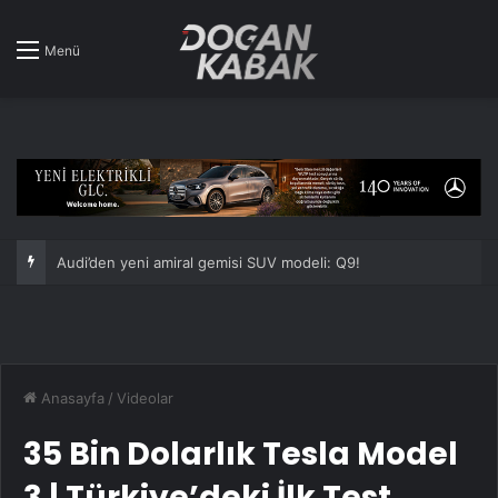
Menü
Anasayfa
/
Videolar
35 Bin Dolarlık Tesla Model
3 | Türkiye’deki İlk Test