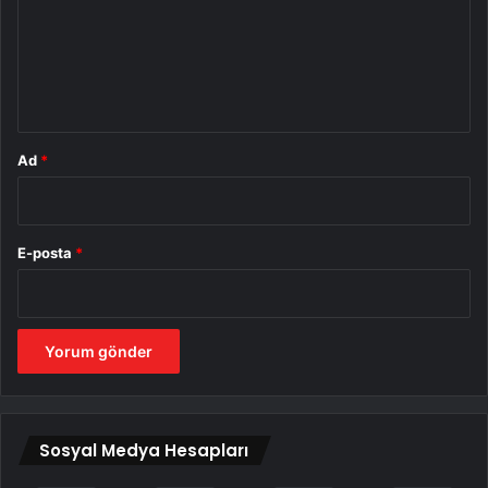
u
m
*
Ad
*
E-posta
*
Sosyal Medya Hesapları