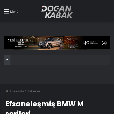
Menü
Nissan Qashqai e-POWER Guinness Rekorlar Kitabında: Tek depoyla 1980 km!
Anasayfa
/
Haberler
Efsaneleşmiş BMW M
serileri