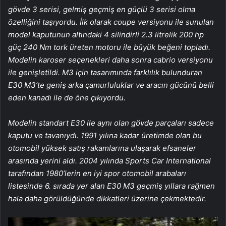
gövde 3 serisi, gelmiş geçmiş en güçlü 3 serisi olma
özelliğini taşıyordu. İlk olarak coupe versiyonu ile sunulan
model kaputunun altındaki 4 silindirli 2.3 litrelik 200 hp
güç 240 Nm tork üreten motoru ile büyük beğeni topladı.
Modelin karoser seçenekleri daha sonra cabrio versiyonu
ile genişletildi. M3 için tasarımında farklılık bulunduran
E30 M3’te geniş arka çamurluluklar ve aracın gücünü belli
eden kanadı ile de öne çıkıyordu.
Modelin standart E30 ile aynı olan gövde parçaları sadece
kaputu ve tavanıydı. 1991 yılına kadar üretimde olan bu
otomobil yüksek satış rakamlarına ulaşarak efsaneler
arasında yerini aldı. 2004 yılında Sports Car International
tarafından 1980’lerin en iyi spor otomobil arabaları
listesinde 6. sırada yer alan E30 M3 geçmiş yıllara rağmen
hala daha görüldüğünde dikkatleri üzerine çekmektedir.