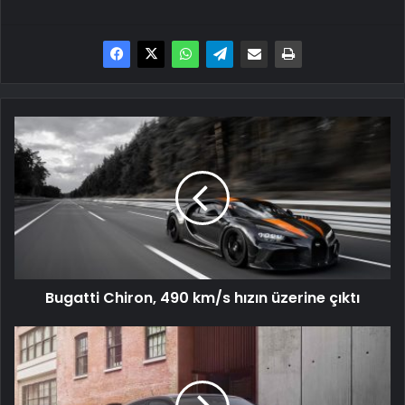
Bugatti
Chiron,
490
km/s
hızın
üzerine
çıktı
Bugatti Chiron, 490 km/s hızın üzerine çıktı
Hyundai’nin
A
segmentindeki
başrol