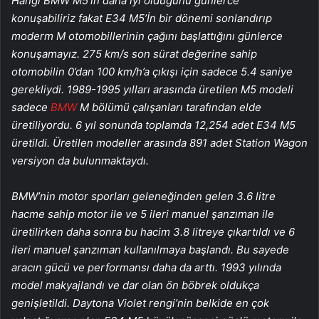
Hangi BMW M5’in daha iyi olduğunu günlerce
konuşabiliriz fakat E34 M5’İn bir dönemi sonlandırıp
moderm M otomobillerinin çağını başlattığını günlerce
konuşamayız. 275 km/s son sürat değerine sahip
otomobilin 0’dan 100 km/h’a çıkışı için sadece 5.4 saniye
gerekliydi. 1989-1995 yılları arasında üretilen M5 modeli
sadece
BMW
M bölümü çalışanları tarafından elde
üretiliyordu. 6 yıl sonunda toplamda 12,254 adet E34 M5
üretildi. Üretilen modeller arasında 891 adet Station Wagon
versiyon da bulunmaktaydı.
BMW’nin motor sporları geleneğinden gelen 3.6 litre
hacme sahip motor ile ve 5 ileri manuel şanzıman ile
üretilirken daha sonra bu hacim 3.8 litreye çıkartıldı ve 6
ileri manuel şanzıman kullanılmaya başlandı. Bu sayede
aracın gücü ve performansı daha da arttı. 1993 yılında
model makyajlandı ve dar olan ön böbrek oldukça
genişletildi. Daytona Violet rengi’nin belkide en çok