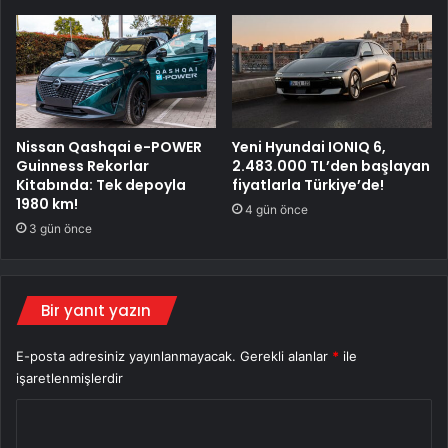
Nissan Qashqai e-POWER
Yeni Hyundai IONIQ 6,
Guinness Rekorlar
2.483.000 TL’den başlayan
Kitabında: Tek depoyla
fiyatlarla Türkiye’de!
1980 km!
4 gün önce
3 gün önce
Bir yanıt yazın
E-posta adresiniz yayınlanmayacak.
Gerekli alanlar
*
ile
işaretlenmişlerdir
Y
o