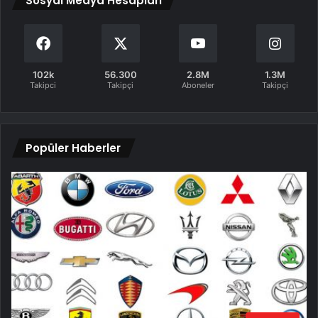
Sosyal Medya Hesapları
102k
56.300
2.8M
1.3M
Takipci
Takipçi
Aboneler
Takipçi
Popüler Haberler