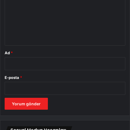
r
u
m
*
Ad
*
E-posta
*