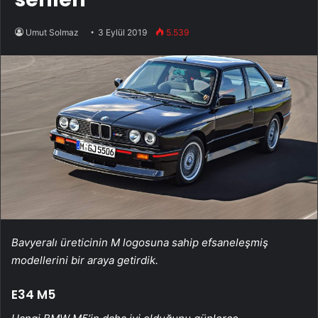
Umut Solmaz
3 Eylül 2019
5.539
Bavyeralı üreticinin M logosuna sahip efsaneleşmiş
modellerini bir araya getirdik.
E34 M5