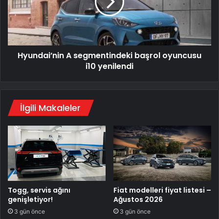
oyuncusu
i10
yenilendi
Hyundai’nin A segmentindeki başrol oyuncusu
i10 yenilendi
İlgili Makaleler
Togg, servis ağını
Fiat modelleri fiyat listesi –
genişletiyor!
Ağustos 2026
3 gün önce
3 gün önce