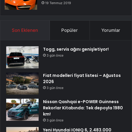
19 Temmuz 2019
Son Eklenen
Popüler
Yorumlar
Togg, servis ağını genişletiyor!
3 gün önce
Fiat modelleri fiyat listesi – Ağustos
2026
3 gün önce
Nissan Qashqai e-POWER Guinness
Rekorlar Kitabında: Tek depoyla 1980
km!
3 gün önce
Yeni Hyundai IONIQ 6, 2.483.000