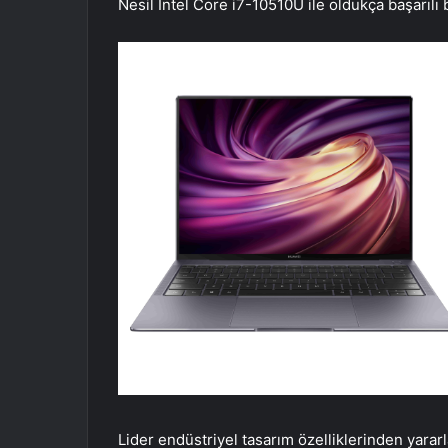
Nesil Intel Core i7-10510U ile oldukça başarılı
Lider endüstriyel tasarım özelliklerinden yararl