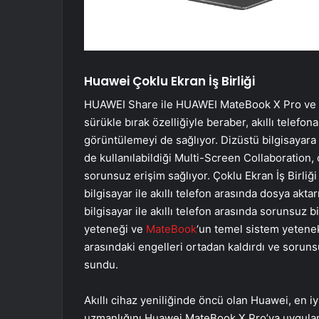
Huawei Çoklu Ekran İş Birliği
HUAWEI Share ile HUAWEI MateBook X Pro ve akıl
sürükle bırak özelliğiyle beraber, akıllı telefo
görüntülemeyi de sağlıyor. Dizüstü bilgisayara ba
de kullanılabildiği Multi-Screen Collaboration,
sorunsuz erişim sağlıyor. Çoklu Ekran İş Birliği
bilgisayar ile akıllı telefon arasında dosya ak
bilgisayar ile akıllı telefon arasında sorunsuz b
yeteneği ve
MateBook
‘un temel sistem yetenek
arasındaki engelleri ortadan kaldırdı ve soruns
sundu.
Akıllı cihaz yeniliğinde öncü olan Huawei, en iy
uzmanlığını Huawei MateBook X Pro’ya uygula