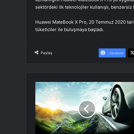
sektördeki ilk teknolojiler kullanışlı, benzersi
Huawei MateBook X Pro, 20 Temmuz 2020 tarihi
tüketiciler ile buluşmaya başladı.
Paylaş
Facebook
Bayram
tatili
yolculuğu
için
alınması
gereken
önlemler