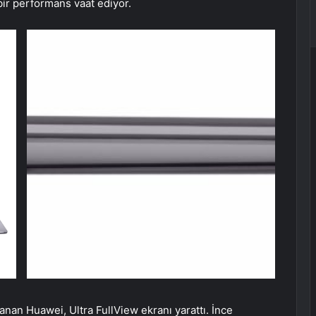
 bir performans vaat ediyor.
anan Huawei, Ultra FullView ekranı yarattı. İnce