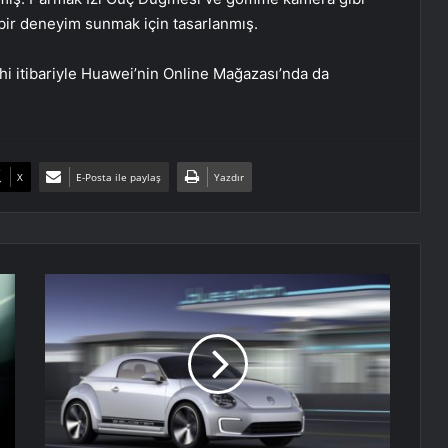
z bir deneyim sunmak için tasarlanmış.
 itibariyle Huawei’nin Online Mağazası’nda da
X
E-Posta ile paylaş
Yazdır
Volkswagen
Beetle
yoluna
elektrikli
olarak
devam
edebilir