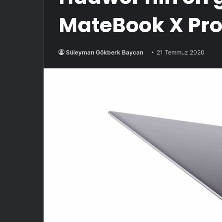
MateBook X Pro
Süleyman Gökberk Baycan
21 Temmuz 2020