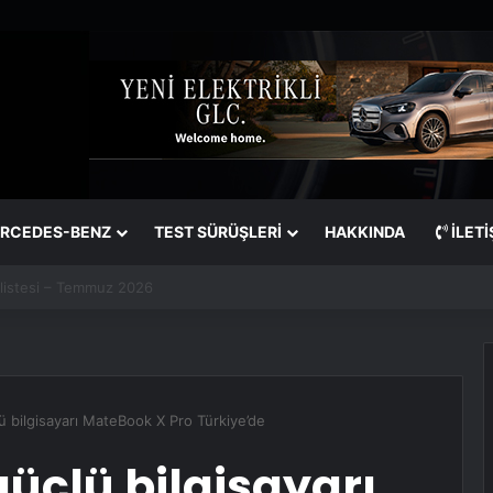
RCEDES-BENZ
TEST SÜRÜŞLERİ
HAKKINDA
İLETI
 listesi – Temmuz 2026
ü bilgisayarı MateBook X Pro Türkiye’de
üçlü bilgisayarı