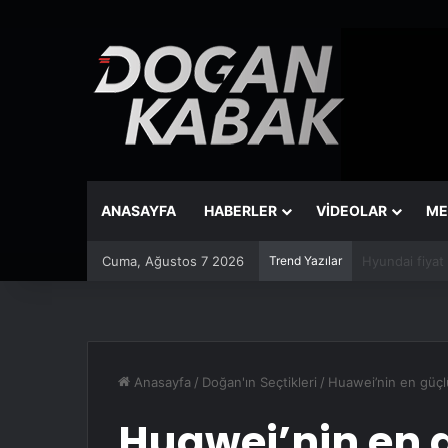
ANASAYFA
HABERLER
VİDEOLAR
ME
Cuma, Ağustos 7 2026
Trend Yazılar
Hyundai fiyat
Anasayfa
/
Doğan'ın Seçtikleri
/
Huawei’nin en güçl
Huawei’nin en g