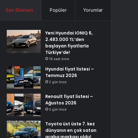
Son Eklenen
Popüler
Yorumlar
Yeni Hyundai IONIQ 6,
2.483.000 TL’den
başlayan fiyatlarla
Türkiye’de!
18 saat önce
Hyundai fiyat listesi –
Temmuz 2026
2 gün önce
Renault fiyat listesi –
Ağustos 2026
5 gün önce
Toyota üst üste 7. kez
dünyanın en çok satan
araba markası oldu!