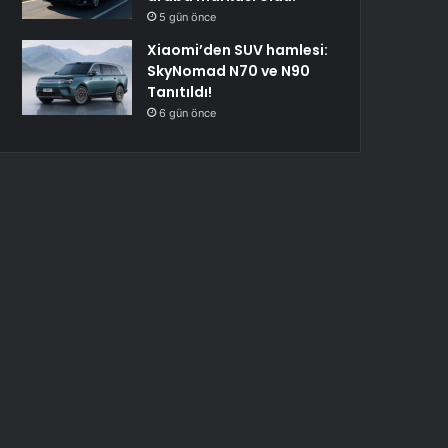
5 gün önce
Xiaomi’den SUV hamlesi:
SkyNomad N70 ve N90
Tanıtıldı!
6 gün önce