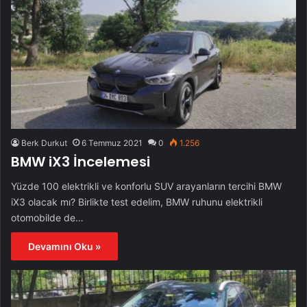
Berk Durkut
6 Temmuz 2021
0
1.256
BMW iX3 İncelemesi
Yüzde 100 elektrikli ve konforlu SUV arayanların tercihi BMW
iX3 olacak mı? Birlikte test edelim, BMW ruhunu elektrikli
otomobilde de…
Devamını Oku »