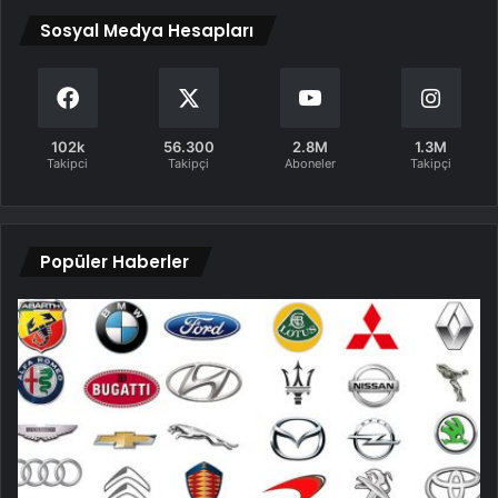
Sosyal Medya Hesapları
102k
56.300
2.8M
1.3M
Takipci
Takipçi
Aboneler
Takipçi
Popüler Haberler