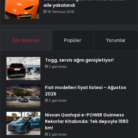
aile yakalandı
19 Temmuz 2019
Son Eklenen
Popüler
Yorumlar
Togg, servis ağını genişletiyor!
2 gün önce
Fiat modelleri fiyat listesi – Ağustos
2026
2 gün önce
Nissan Qashqai e-POWER Guinness
Rekorlar Kitabında: Tek depoyla 1980
km!
2 gün önce