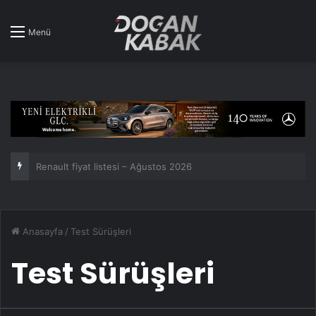
Menü
Toyota üst üste 7. kez dünyanın en çok satan araba markası oldu!
Anasayfa
/
Test Sürüşleri
Test Sürüşleri